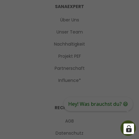
SANAEXPERT
Über Uns
Unser Team
Nachhaltigkeit
Projekt PEF
Partnerschaft
Influence*
Hey! Was brauchst du? 😄
RECHTLICHES
AGB
Datenschutz