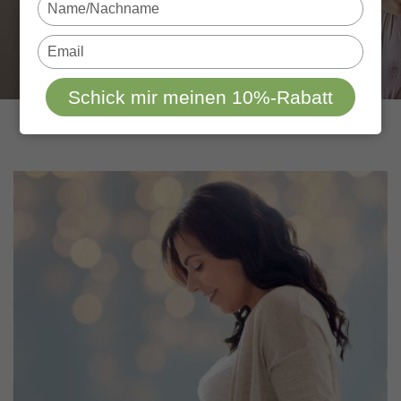
Type
your
name
Type
your
email
Schick mir meinen 10%-Rabatt