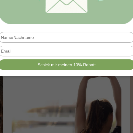
Type
your
name
Type
your
email
Schick mir meinen 10%-Rabatt