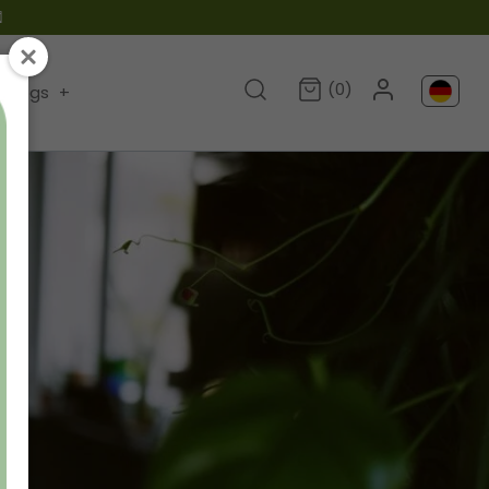

(0)
Blogs
+