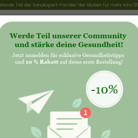
Werde Teil der SanaExpert-Familie! Hier klicken für mehr Info! 
ert Club
+
Produkte
+
Natalis - Mutterschaft
Kinderwunsch