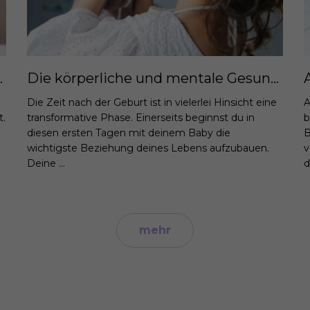
 Familie und Beruf
Die körperliche und mentale Gesundheit im Wochenbett pflegen: Strategien und Tipps für Mütter.
Die Zeit nach der Geburt ist in vielerlei Hinsicht eine
A
t.
transformative Phase. Einerseits beginnst du in
b
diesen ersten Tagen mit deinem Baby die
B
wichtigste Beziehung deines Lebens aufzubauen.
v
Deine ...
d
mehr