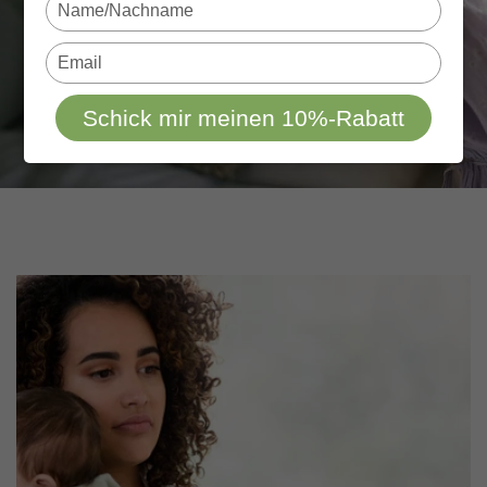
Type
your
name
Type
your
email
Schick mir meinen 10%-Rabatt