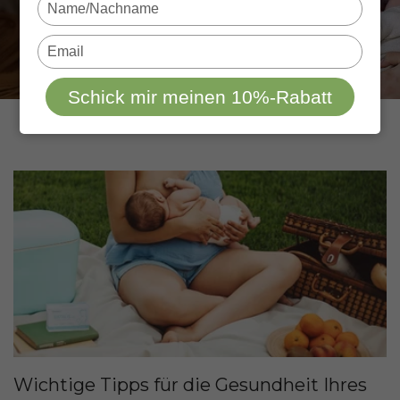
Type
your
name
Type
your
email
Schick mir meinen 10%-Rabatt
Wichtige Tipps für die Gesundheit Ihres