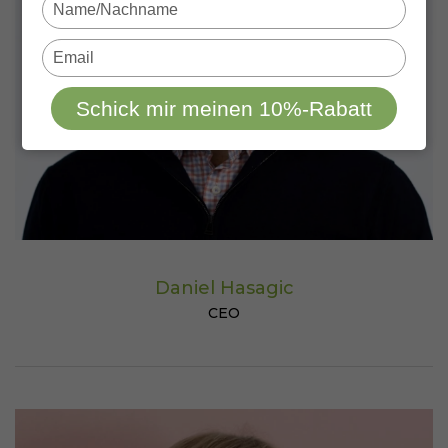
Type
your
name
Type
your
email
Schick mir meinen 10%-Rabatt
Daniel Hasagic
CEO