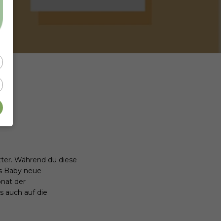
tter. Während du diese
nes Baby neue
onat der
 auch auf die