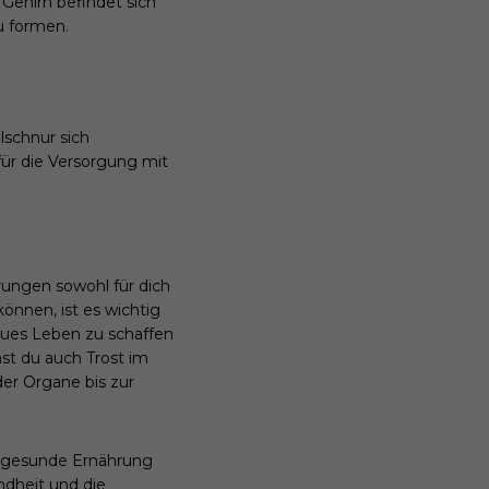
Gehirn befindet sich
u formen.
lschnur sich
ür die Versorgung mit
rungen sowohl für dich
önnen, ist es wichtig
neues Leben zu schaffen
st du auch Trost im
er Organe bis zur
ne gesunde Ernährung
ndheit und die