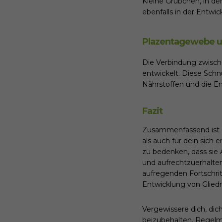
Kleine Grübchen, in de
ebenfalls in der Entwi
Plazentagewebe u
Die Verbindung zwisch
entwickelt. Diese Sch
Nährstoffen und die En
Fazit
Zusammenfassend ist d
als auch für dein sich
zu bedenken, dass sie 
und aufrechtzuerhalten
aufregenden Fortschri
Entwicklung von Glie
Vergewissere dich, dic
beizubehalten. Regelm