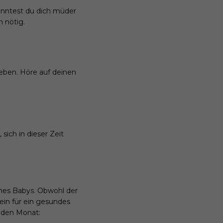
könntest du dich müder
 nötig.
eben. Höre auf deinen
ch in dieser Zeit
ines Babys. Obwohl der
ein für ein gesundes
nden Monat: