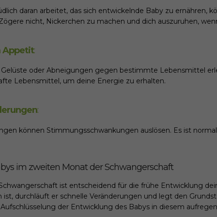
lich daran arbeitet, das sich entwickelnde Baby zu ernähren, 
. Zögere nicht, Nickerchen zu machen und dich auszuruhen, wenn
 Appetit
:
e Gelüste oder Abneigungen gegen bestimmte Lebensmittel erl
fte Lebensmittel, um deine Energie zu erhalten.
derungen
:
en können Stimmungsschwankungen auslösen. Es ist normal, si
abys im zweiten Monat der Schwangerschaft
Schwangerschaft ist entscheidend für die frühe Entwicklung de
 ist, durchläuft er schnelle Veränderungen und legt den Grundst
e Aufschlüsselung der Entwicklung des Babys in diesem aufrege