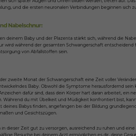
nen sich später Augen und Ohren bilden werden, treten auf. Das 
cklung, und die ersten neuronalen Verbindungen beginnen sich z
nd Nabelschnur
:
en deinem Baby und der Plazenta stärkt sich, während die Nabe
nur wird während der gesamten Schwangerschaft entscheidend f
tsorgung von Abfallstoffen sein.
er zweite Monat der Schwangerschaft eine Zeit voller Verände
 entwickelndes Baby. Obwohl die Symptome herausfordernd sein k
Anzeichen dafür sind, dass dein Körper hart daran arbeitet, ein 
. Während du mit Übelkeit und Müdigkeit konfrontiert bist, kann
tt deines Babys finden, angefangen bei der Bildung grundlegend
dmaßen und Gesichtszügen.
h in dieser Zeit gut zu versorgen, ausreichend zu ruhen und ei
äßige Besuche bei deinem Arzt ermöglichen es dir, deine Gesu