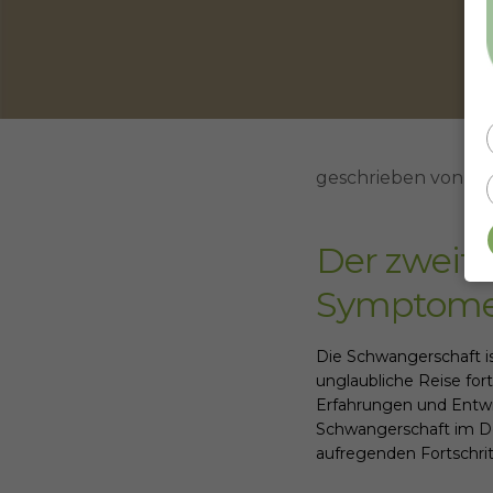
geschrieben von
Sa
Der zweit
Symptome 
Die Schwangerschaft is
unglaubliche Reise fort
Erfahrungen und Entwi
Schwangerschaft im De
aufregenden Fortschrit