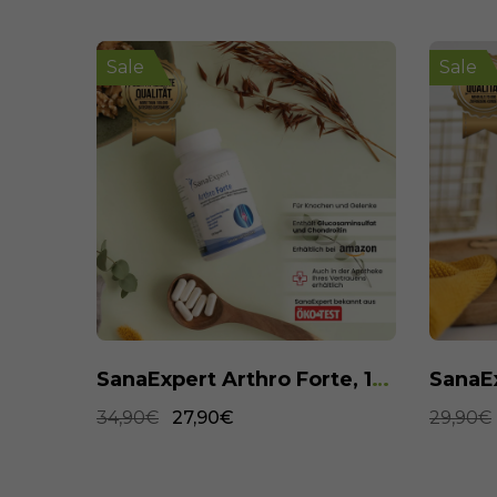
Sale
Sale
SanaExpert Arthro Forte, 120 Kapseln
SanaExpert Omega-3, 120 Weichkapseln
29,90€
21,90€
29,90€