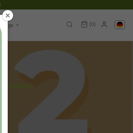

(0)
Blogs
+
Entwicklung