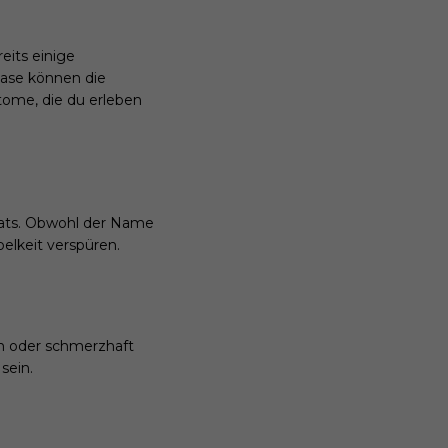
its einige
ase können die
tome, die du erleben
nats. Obwohl der Name
belkeit verspüren.
n oder schmerzhaft
sein.