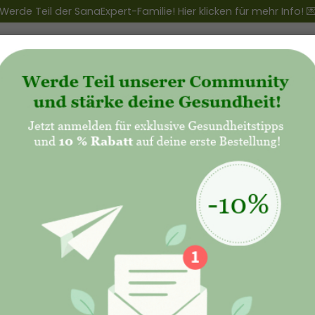
Werde Teil der SanaExpert-Familie! Hier klicken für mehr Info! 
ert Club
+
Produkte
+
Natalis - Mutterschaft
 Monat der Schwangerschaft: Symptome und 
des Babys