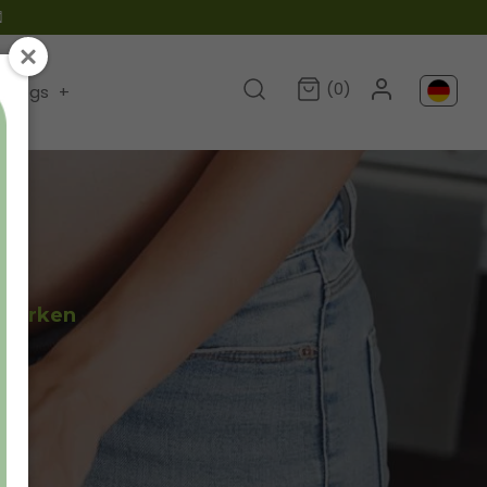

(0)
Blogs
+
stärken