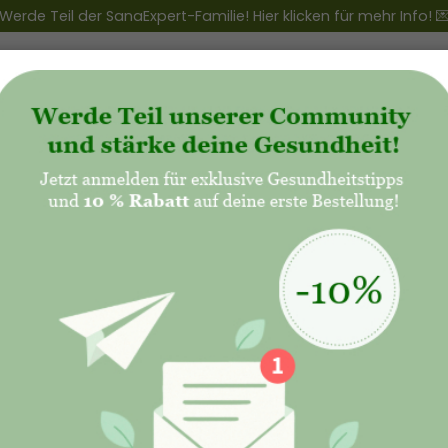
Werde Teil der SanaExpert-Familie! Hier klicken für mehr Info! 
ert Club
+
Produkte
+
Natalis - Mutterschaft
u schwanger? So kannst du dein Immunsystem 