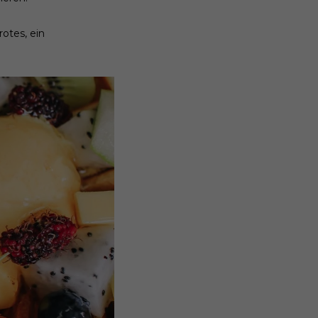
otes, ein
.