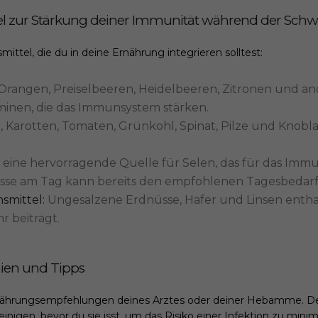
el zur Stärkung deiner Immunität während der Sch
mittel, die du in deine Ernährung integrieren solltest:
 Orangen, Preiselbeeren, Heidelbeeren, Zitronen und a
aminen, die das Immunsystem stärken.
, Karotten, Tomaten, Grünkohl, Spinat, Pilze und Knobl
 eine hervorragende Quelle für Selen, das für das Immun
sse am Tag kann bereits den empfohlenen Tagesbedarf
smittel:
Ungesalzene Erdnüsse, Hafer und Linsen enthalt
 beiträgt.
nien und Tipps
nährungsempfehlungen deines Arztes oder deiner Hebamme. De
nigen, bevor du sie isst, um das Risiko einer Infektion zu minim