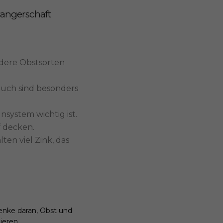
wangerschaft
ndere Obstsorten
auch sind besonders
system wichtig ist.
 decken.
en viel Zink, das
nke daran, Obst und
ieren.