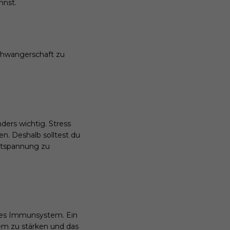
nnst.
chwangerschaft zu
ers wichtig. Stress
. Deshalb solltest du
Entspannung zu
rkes Immunsystem. Ein
tem zu stärken und das