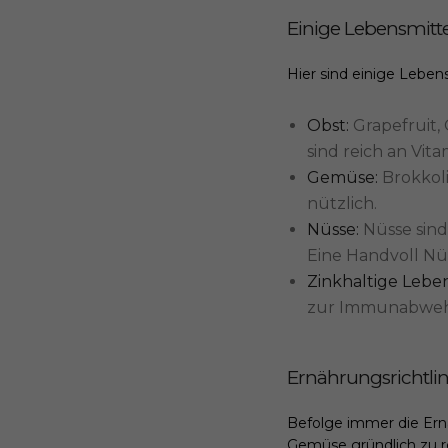
Einige Lebensmitt
Hier sind einige Lebens
Obst:
Grapefruit,
sind reich an Vit
Gemüse:
Brokkoli
nützlich.
Nüsse:
Nüsse sind
Eine Handvoll Nü
Zinkhaltige Leben
zur Immunabwehr
Ernährungsrichtli
Befolge immer die Er
Gemüse gründlich zu rei