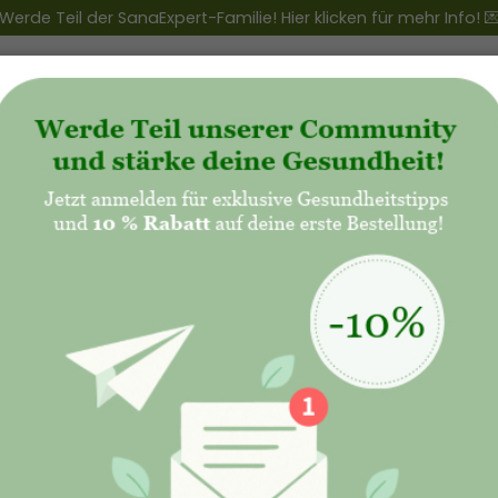
Werde Teil der SanaExpert-Familie! Hier klicken für mehr Info! 
ert Club
+
Produkte
+
Natalis - Mutterschaft
Lifestyle &
Nachhaltigkeit