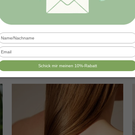
Type
your
name
Type
your
email
Schick mir meinen 10%-Rabatt