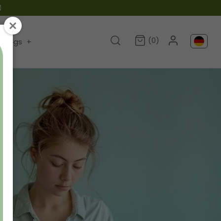

(0)
Blogs
+