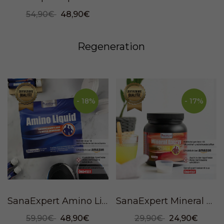
54,90€
48,90€
Regeneration
- 18%
- 17%
SanaExpert Amino Liquid Trinkampullen, 750ml
SanaExpert Mineral Energy, sports drink powder, 1100 g
59,90€
48,90€
29,90€
24,90€