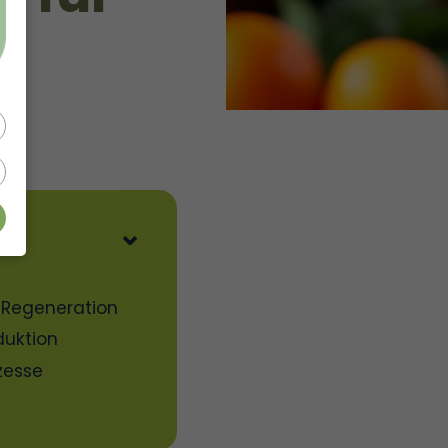
r Regeneration
duktion
ozesse