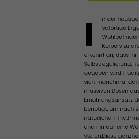
I
n der heutige
sofortige Erg
Wohlbefinden 
Körpers zu ar
erkennt an, dass Ihr 
Selbstregulierung, R
gegeben wird.Tradit
sich manchmal dara
massiven Dosen ausz
Ernährungsansatz da
benötigt, um nach s
natürlichen Rhythme
und ihn auf eine Wei
stören.Diese ganzhe