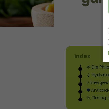
Index
🌱 Die Phi
💧 Hydrata
⚡ Energies
🛡️ Antioxi
🏃 Timing 