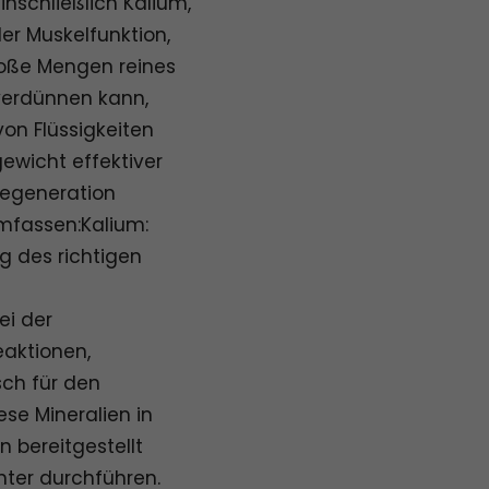
inschließlich Kalium,
er Muskelfunktion,
roße Mengen reines
 verdünnen kann,
von Flüssigkeiten
gewicht effektiver
Regeneration
 umfassen:Kalium:
g des richtigen
ei der
aktionen,
sch für den
se Mineralien in
bereitgestellt
nter durchführen.