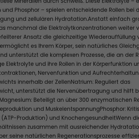
elle Mineralien durch Schweiß. Diese Elektrolyte – e
und Phosphor – spielen entscheidende Rollen bei d
gung und zellulären Hydratation.Anstatt einfach g
was manchmal die Elektrolytkonzentrationen weiter
feilterer Ansatz die gleichzeitige Wiederauffüllung 
 ermöglicht es Ihrem Körper, sein natürliches Gleich
und unterstützt die komplexen Prozesse, die an der 
ige Elektrolyte und ihre Rollen in der Körperfunktion
lkontraktionen, Nervenfunktion und Aufrechterhaltun
wichts innerhalb der ZellenNatrium: Reguliert das
wicht, unterstützt die Nervenübertragung und hilft b
agnesium: Beteiligt an über 300 enzymatischen Re
gieproduktion und MuskelentspannungPhosphor: Kriti
l (ATP-Produktion) und KnochengesundheitWenn die
ltnissen zusammen mit ausreichender Hydratation 
per seine natürlichen Regenerationsprozesse effizie