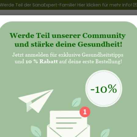
Werde Teil der SanaExpert-Familie! Hier klicken für mehr Info! 
ert Club
+
Produkte
+
Natalis - Mutterschaft
tützung der natü
sse Ihres Körper
heitlicher Ansat