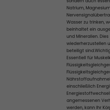
sondern auch essenti
Natrium, Magnesium 
Nervensignalübertra
Wasser zu trinken, 
beinhaltet ein ausge
und Mineralien. Dies
wiederherzustellen 
beteiligt sind.Wicht
Essentiell für Muske
Flüssigkeitsgleichge
Flüssigkeitsgleichge
NährstoffaufnahmeM
einschließlich Ener
Energiestoffwechse
angemessenen Verhä
werden, kann Ihr Kör