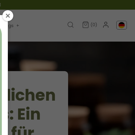

(0)
Blogs
+
rlichen
s: Ein
z für