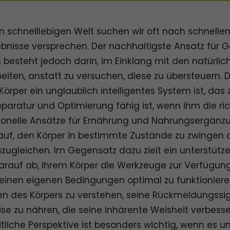
n schnelllebigen Welt suchen wir oft nach schnelle
ebnisse versprechen. Der nachhaltigste Ansatz für 
besteht jedoch darin, im Einklang mit den natürlic
beiten, anstatt zu versuchen, diese zu übersteuern. 
Körper ein unglaublich intelligentes System ist, das 
eparatur und Optimierung fähig ist, wenn ihm die ri
ionelle Ansätze für Ernährung und Nahrungsergänzu
uf, den Körper in bestimmte Zustände zu zwingen 
ugleichen. Im Gegensatz dazu zielt ein unterstütz
rauf ab, Ihrem Körper die Werkzeuge zur Verfügung z
einen eigenen Bedingungen optimal zu funktionieren
n des Körpers zu verstehen, seine Rückmeldungssig
se zu nähren, die seine inhärente Weisheit verbesser
itliche Perspektive ist besonders wichtig, wenn es 