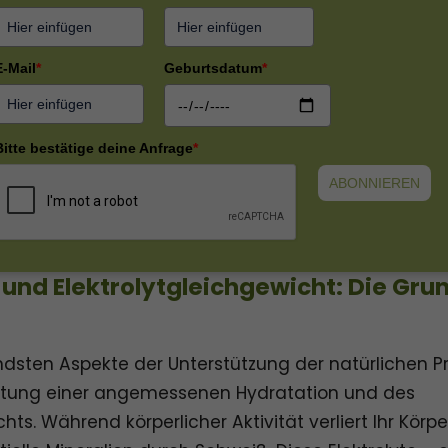
E-Mail
*
Geburtsdatum
*
Bitte bestätige deine Anfrage
*
ABONNIEREN
 und Elektrolytgleichgewicht: Die Gru
ndsten Aspekte der Unterstützung der natürlichen Pr
altung einer angemessenen Hydratation und des
hts. Während körperlicher Aktivität verliert Ihr Körp