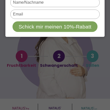
Type
your
name
Type
your
email
Schick mir meinen 10%-Rabatt
1
2
3
Fruchtbarkeit
Schwangerschaft
Stillen