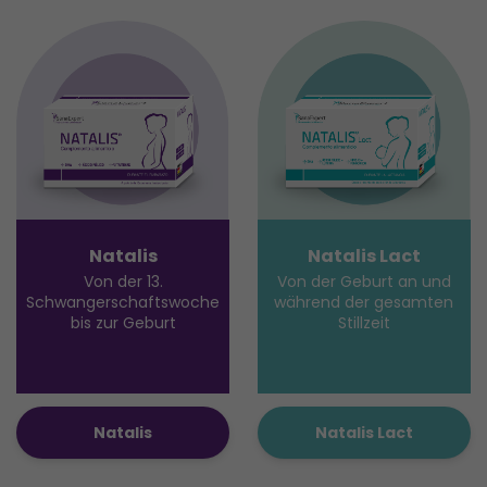
Natalis
Natalis Lact
Von der 13.
Von der Geburt an und
Schwangerschaftswoche
während der gesamten
bis zur Geburt
Stillzeit
Natalis
Natalis Lact