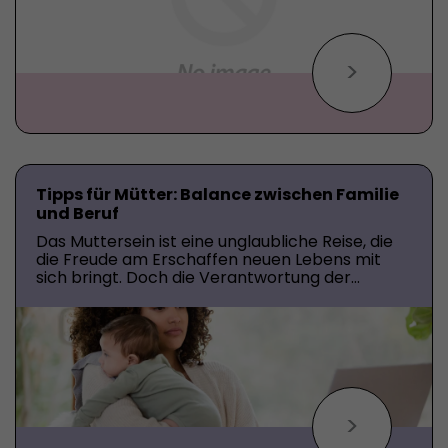
>
Tipps für Mütter: Balance zwischen Familie
und Beruf
Das Muttersein ist eine unglaubliche Reise, die
die Freude am Erschaffen neuen Lebens mit
sich bringt. Doch die Verantwortung der
Mutterschaft mit den Anforderungen des
Berufslebens in Einklang zu bringen, kann eine
Herausforderung sein. Hier sind einige Tipps, die
Ihr Leben verändern können, von der
Zeitmanagement und Stressbewältigung bis hin
zum Genießen magischer Familienmomente.
Lassen Sie uns diese entdecken!
>