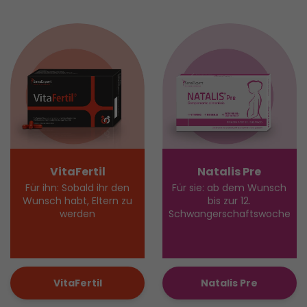
VitaFertil
Natalis Pre
Für ihn: Sobald ihr den
Für sie: ab dem Wunsch
Wunsch habt, Eltern zu
bis zur 12.
werden
Schwangerschaftswoche
VitaFertil
Natalis Pre