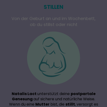
STILLEN
Von der Geburt an und im Wochenbett,
ob du stillst oder nicht
Natalis Lact
unterstützt deine
postpartale
Genesung
auf sichere und natürliche Weise.
Wenn du eine
Mutter
bist, die
stillt
, versorgt es