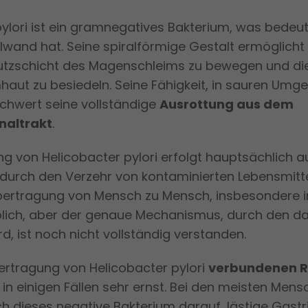
ylori ist ein gramnegatives Bakterium, was bedeut
lwand hat. Seine spiralförmige Gestalt ermöglicht 
utzschicht des Magenschleims zu bewegen und di
aut zu besiedeln. Seine Fähigkeit, in sauren Umg
schwert seine vollständige
Ausrottung aus dem
naltrakt
.
g von Helicobacter pylori erfolgt hauptsächlich a
. durch den Verzehr von kontaminierten Lebensmitt
bertragung von Mensch zu Mensch, insbesondere i
 üblich, aber der genaue Mechanismus, durch den d
d, ist noch nicht vollständig verstanden.
bertragung von Helicobacter pylori
verbundenen Ri
in einigen Fällen sehr ernst. Bei den meisten Men
h dieses negative Bakterium darauf, lästige Gastr