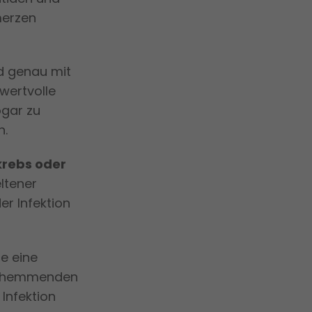
merzen
d genau mit
wertvolle
ogar zu
n.
krebs oder
ltener
er Infektion
te eine
gshemmenden
Infektion