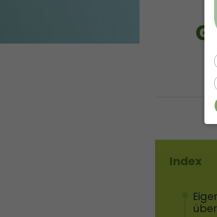
G
Index
Eige
über