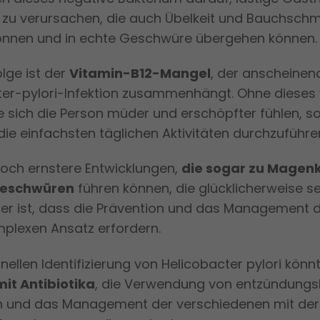
zu verursachen, die auch Übelkeit und Bauchsch
önnen und in echte Geschwüre übergehen können.
olge ist der
Vitamin-B12-Mangel
, der anscheinen
ter-pylori-Infektion zusammenhängt. Ohne dieses 
e sich die Person müder und erschöpfter fühlen, s
ie einfachsten täglichen Aktivitäten durchzuführe
noch ernstere Entwicklungen,
die sogar zu Magen
Geschwüren
führen können, die glücklicherweise se
her ist, dass die Prävention und das Management d
mplexen Ansatz erfordern.
ellen Identifizierung von Helicobacter pylori könn
it Antibiotika
, die Verwendung von entzündun
und das Management der verschiedenen mit der 