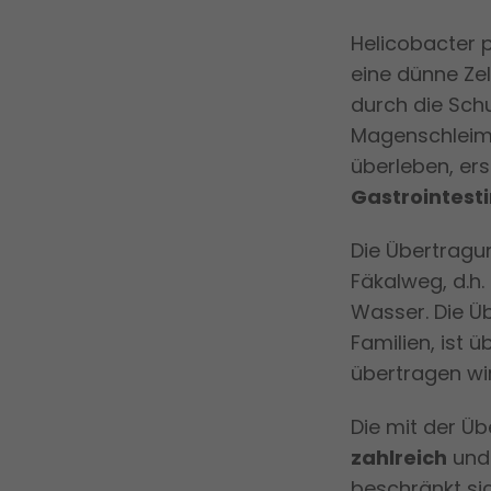
Helicobacter p
eine dünne Zel
durch die Sch
Magenschleimh
überleben, er
Gastrointesti
Die Übertragun
Fäkalweg, d.h
Wasser. Die Ü
Familien, ist
übertragen wir
Die mit der Ü
zahlreich
und 
beschränkt sic