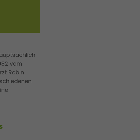
hauptsächlich
1982 vom
rzt Robin
rschiedenen
ine
s