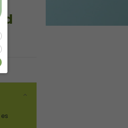
nd
l
 es