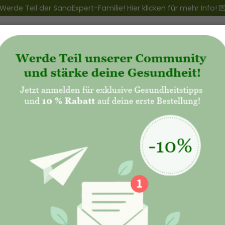
Werde Teil der SanaExpert-Familie! Hier klicken für mehr Info! 
ert Club
+
Produkte
+
Natalis - Mutterschaft