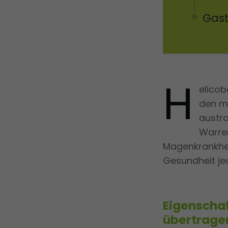
Gast
H
elicob
den m
austra
Warre
Magenkrankhei
Gesundheit jed
Eigenschaf
übertrage