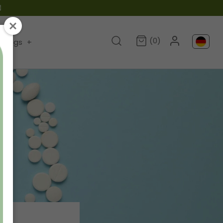

(0)
Blogs
+