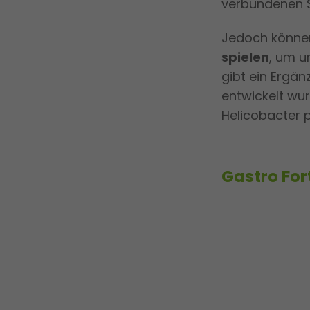
verbundenen 
Jedoch könne
spielen
, um u
gibt ein Ergä
entwickelt wu
Helicobacter p
Gastro For