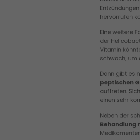
Entzündungen 
hervorrufen k
Eine weitere F
der Helicobac
Vitamin könnt
schwach, um d
Dann gibt es 
peptischen 
auftreten. Sic
einen sehr ko
Neben der schn
Behandlung m
Medikamenten 