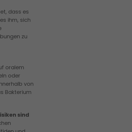
et, dass es
es ihm, sich
e
ebungen zu
uf oralem
eln oder
nnerhalb von
as Bakterium
siken sind
schen
itiden und