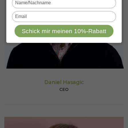
Type
your
name
Type
your
email
Schick mir meinen 10%-Rabatt
Daniel Hasagic
CEO