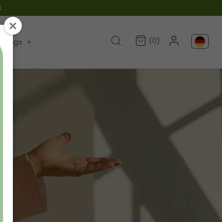

(0)
Blogs
+