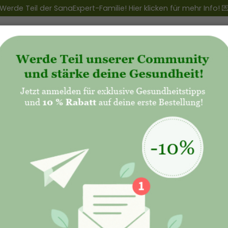
Werde Teil der SanaExpert-Familie! Hier klicken für mehr Info! 
ert Club
+
Produkte
+
Natalis - Mutterschaft
Schönheit