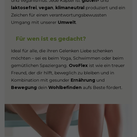
und Veganismus. Jede Kapsel ist
gluten-
und
laktosefrei
,
vegan
,
klimaneutral
produziert und ein
Zeichen für einen verantwortungsbewussten
Umgang mit unserer
Umwelt
.
Für wen ist es gedacht?
Ideal für alle, die ihren Gelenken Liebe schenken
möchten – sei es beim Yoga, Schwimmen oder beim
gemütlichen Spaziergang.
OvoFlex
ist wie ein treuer
Freund, der dir hilft, beweglich zu bleiben und in
Kombination mit gesunder
Ernährung
und
Bewegung
dein
Wohlbefinden
aufs Beste fördert.