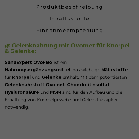
Produktbeschreibung
Inhaltsstoffe
Einnahmeempfehlung
🌿 Gelenknahrung mit Ovomet für Knorpel
& Gelenke:
SanaExpert OvoFlex
ist ein
Nahrungsergänzungsmittel
, das wichtige
Nährstoffe
für
Knorpel
und
Gelenke
enthält. Mit dem patentierten
Gelenknährstoff
Ovomet
.
Chondroitinsulfat
,
Hyaluronsäure
und
MSM
sind für den Aufbau und die
Erhaltung von Knorpelgewebe und Gelenkflüssigkeit
notwendig.