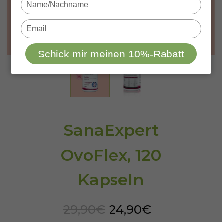
Type
your
name
Type
your
email
Schick mir meinen 10%-Rabatt
SanaExpert
OvoFlex, 120
Kapseln
29,90€
24,90€