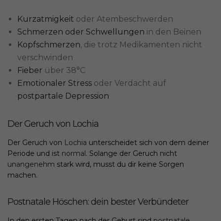
Kurzatmigkeit
oder Atembeschwerden
Schmerzen oder Schwellungen
in den Beinen
Kopfschmerzen
, die trotz Medikamenten nicht
verschwinden
Fieber
über 38°C
Emotionaler Stress
oder Verdacht auf
postpartale Depression
Der Geruch von Lochia
Der Geruch von
Lochia
unterscheidet sich von dem deiner
Periode und ist
normal
. Solange der Geruch nicht
unangenehm
stark wird, musst du dir keine Sorgen
machen.
Postnatale Höschen: dein bester Verbündeter
In den ersten Tagen nach der Geburt sind
postnatale