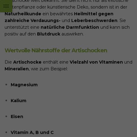
Artischocke weit bekannt. Sie dient nicht nur als exotische
Gartenpflanze oder künstlerische Deko, sondern ist in der
Naturheilkunde
ein bewährtes
Heilmittel gegen
zahlreiche Verdauungs-
und
Leberbeschwerden
. Sie
unterstützt eine
natürliche Darmfunktion
und kann sich
positiv auf den
Blutdruck
auswirken.
Wertvolle Nährstoffe der Artischocken
Die
Artischocke
enthält eine
Vielzahl von Vitaminen
und
Mineralien
, wie zum Beispiel:
Magnesium
Kalium
Eisen
Vitamin A, B und C