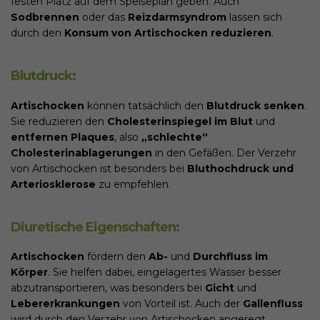
festen Platz auf dem Speiseplan geben. Auch
Sodbrennen
oder das
Reizdarmsyndrom
lassen sich
durch den
Konsum von Artischocken reduzieren
.
Blutdruck:
Artischocken
können tatsächlich den
Blutdruck senken
.
Sie reduzieren den
Cholesterinspiegel im Blut
und
entfernen Plaques
, also
„schlechte“
Cholesterinablagerungen
in den Gefäßen. Der Verzehr
von Artischocken ist besonders bei
Bluthochdruck und
Arteriosklerose
zu empfehlen.
Diuretische Eigenschaften:
Artischocken
fördern den
Ab-
und
Durchfluss im
Körper
. Sie helfen dabei, eingelagertes Wasser besser
abzutransportieren, was besonders bei
Gicht
und
Lebererkrankungen
von Vorteil ist. Auch der
Gallenfluss
wird durch den Verzehr von Artischocken angeregt.