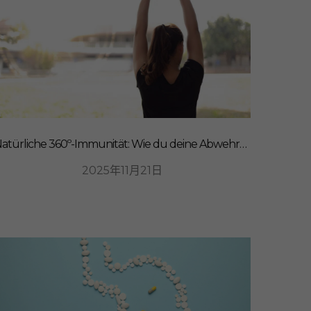
Natürliche 360º-Immunität: Wie du deine Abwehrkräfte von innen stärkst
2025年11月21日