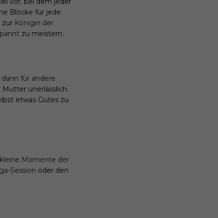
iel vor, bei dem jeder
che Blöcke für jede
r zur
Königin der
spannt
zu meistern.
 dann für andere
 Mutter unerlässlich.
selbst etwas Gutes zu
kleine Momente der
ga-Session
oder den