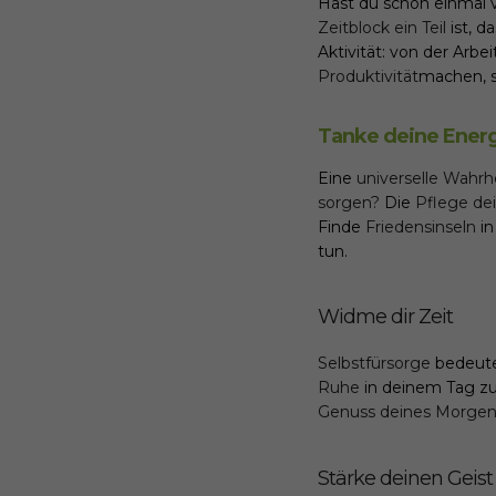
Hast du schon einmal
Zeitblock ein Teil
ist, d
Aktivität: von der Arbei
Produktivität
machen, s
Tanke deine Energ
Eine
universelle Wahrh
sorgen?
Die
Pflege de
Finde
Friedensinseln
in
tun.
Widme dir Zeit
Selbstfürsorge
bedeute
Ruhe
in deinem Tag zu
Genuss deines Morgen
Stärke deinen Geist