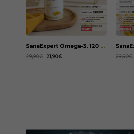
SanaExpert Arthro Forte, 120 Kapseln
SanaExpert Omega-3, 120 Weichkapseln
29,90€
21,90€
29,90€