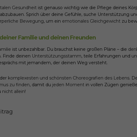
alen Gesundheit
ist genauso wichtig wie die Pflege deines Kör
abzubauen. Sprich über deine Gefühle, suche Unterstützung u
rperliche Bewegung
, um ein
emotionales Gleichgewicht
zu bew
 deiner Familie und deinen Freunden
amilie
ist unbezahlbar. Du brauchst keine großen Pläne – die
den
n. Finde deinen
Unterstützungsstamm
, teile Erfahrungen und
un
esprächs mit jemandem, der deinen Weg versteht.
 der
komplexesten und schönsten Choreografien des Lebens
. D
mus zu finden
, damit du
jeden Moment
in vollen Zügen genieß
u
nicht allein
!
itrag