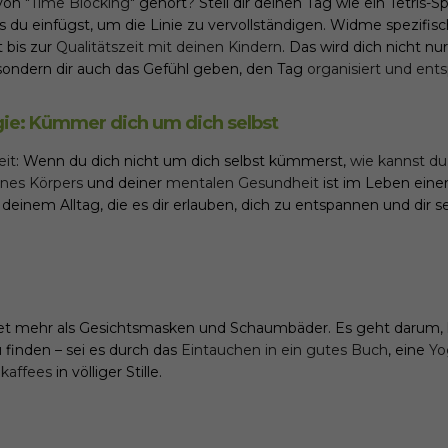
 von
"Time Blocking"
gehört? Stell dir deinen Tag wie ein Tetris-Sp
as du einfügst, um die Linie zu vervollständigen. Widme spezifis
t bis zur
Qualitätszeit mit deinen Kindern
. Das wird dich nicht nu
ondern dir auch das Gefühl geben, den Tag
organisiert und ent
ie: Kümmer dich um dich selbst
eit
: Wenn du dich nicht um dich selbst kümmerst,
wie kannst du
ines Körpers
und deiner
mentalen Gesundheit
ist im Leben einer
 deinem Alltag, die es dir erlauben, dich zu entspannen und dir 
t mehr als Gesichtsmasken und Schaumbäder. Es geht darum,
 finden – sei es durch das
Eintauchen in ein gutes Buch
, eine
Yo
kaffees
in völliger Stille.