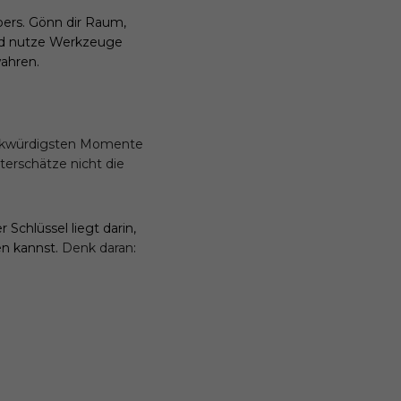
pers. Gönn dir Raum,
nd nutze Werkzeuge
ahren.
kwürdigsten Momente
terschätze nicht die
er Schlüssel liegt darin,
en kannst.
Denk daran
: