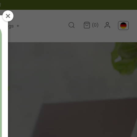

(0)
Blogs
+
eruf