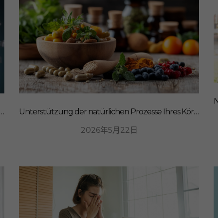
mungsmacher: Wie SanaExpert Gastro Forte Ihre Darm-Hirn-Verbindung unterstützt
Unterstützung der natürlichen Prozesse Ihres Körpers: Ein ganzheitlicher Ansatz für Ernährung
2026年5月22日