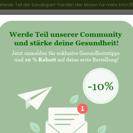
Werde Teil der SanaExpert-Familie! Hier klicken für mehr Info! 
ert Club
+
Produkte
+
Natalis - Mutterschaft
ps für Mütter: Balance zwischen Familie und B