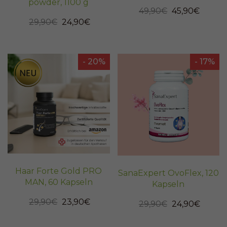
powder, 1100 g
49,90€
45,90€
29,90€
24,90€
- 20%
- 17%
Haar Forte Gold PRO
SanaExpert OvoFlex, 120
MAN, 60 Kapseln
Kapseln
29,90€
23,90€
29,90€
24,90€