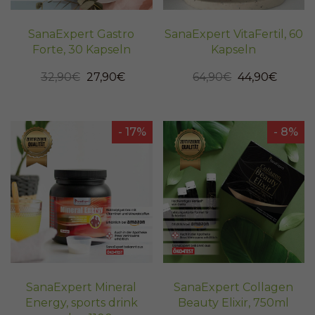
SanaExpert Gastro
SanaExpert VitaFertil, 60
Forte, 30 Kapseln
Kapseln
32,90€
27,90€
64,90€
44,90€
- 17%
- 8%
SanaExpert Mineral
SanaExpert Collagen
Energy, sports drink
Beauty Elixir, 750ml