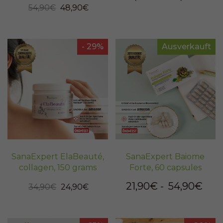
54,90€
48,90€
- 29%
Ausverkauft
SanaExpert ElaBeauté,
SanaExpert Baiome
collagen, 150 grams
Forte, 60 capsules
21,90€
-
54,90€
34,90€
24,90€