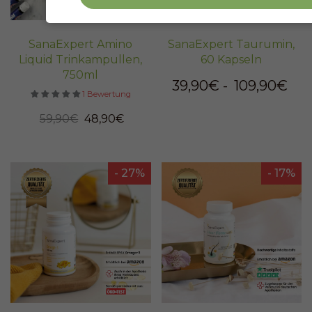
SanaExpert Amino
SanaExpert Taurumin,
Liquid Trinkampullen,
60 Kapseln
750ml
39,90€
-
109,90€
1 Bewertung
59,90€
48,90€
- 27%
- 17%