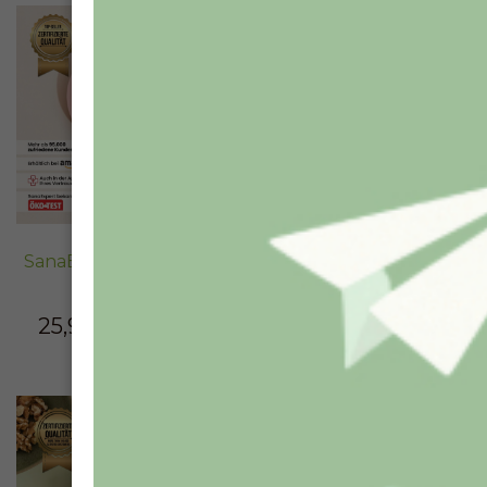
- 13%
- 17%
SanaExpert Haar Forte,
SanaExpert Immun
120 Kapseln
Forte, 90 Kapseln
25,90€
-
66,90€
24,90€
-
62,90€
- 20%
- 13%