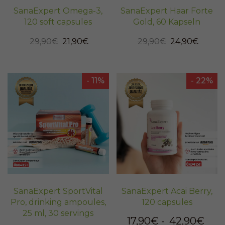
SanaExpert Omega-3,
SanaExpert Haar Forte
120 soft capsules
Gold, 60 Kapseln
29,90€
21,90€
29,90€
24,90€
- 11%
- 22%
SanaExpert SportVital
SanaExpert Acai Berry,
Pro, drinking ampoules,
120 capsules
25 ml, 30 servings
17,90€
-
42,90€