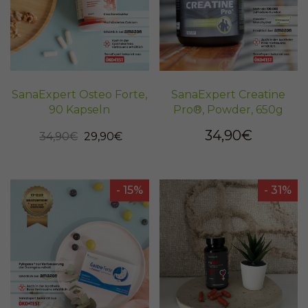
SanaExpert Osteo Forte,
SanaExpert Creatine
90 Kapseln
Pro®, Powder, 650g
34,90€
34,90€
29,90€
- 15%
- 31%