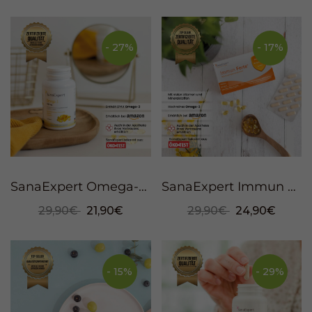
- 27%
- 17%
SanaExpert Omega-3, 120 soft capsules
SanaExpert Immun Forte, 90 Kapseln
29,90€
21,90€
29,90€
24,90€
- 15%
- 29%