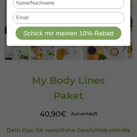
Type
your
name
Type
your
email
Schick mir meinen 10%-Rabatt
My Body Lines
Paket
40,90€
Ausverkauft
Dein Duo für natürliche Gewichtskontrolle