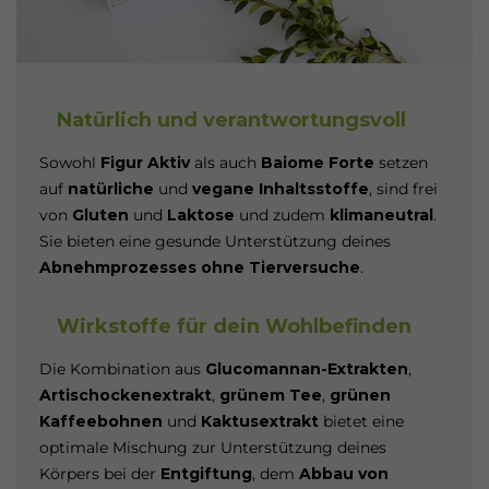
Natürlich und verantwortungsvoll
Sowohl
Figur Aktiv
als auch
Baiome Forte
setzen
auf
natürliche
und
vegane Inhaltsstoffe
, sind frei
von
Gluten
und
Laktose
und zudem
klimaneutral
.
Sie bieten eine gesunde Unterstützung deines
Abnehmprozesses ohne Tierversuche
.
Wirkstoffe für dein Wohlbefinden
Die Kombination aus
Glucomannan-Extrakten
,
Artischockenextrakt
,
grünem Tee
,
grünen
Kaffeebohnen
und
Kaktusextrakt
bietet eine
optimale Mischung zur Unterstützung deines
Körpers bei der
Entgiftung
, dem
Abbau von