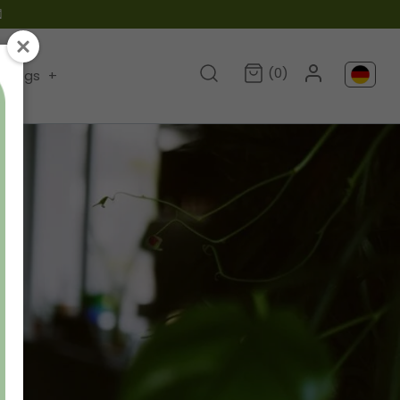

(0)
Blogs
+