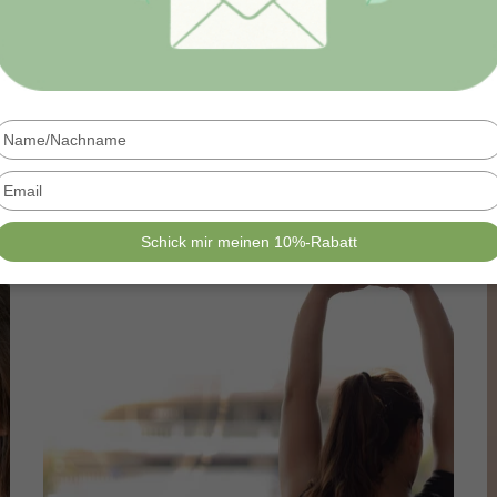
Type
your
name
Type
your
email
Schick mir meinen 10%-Rabatt