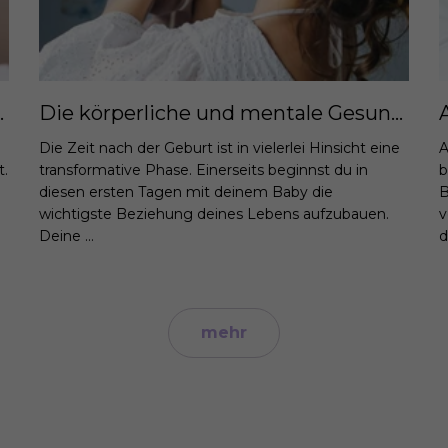
 Familie und Beruf
Die körperliche und mentale Gesundheit im Wochenbett pflegen: Strategien und Tipps für Mütter.
Die Zeit nach der Geburt ist in vielerlei Hinsicht eine
A
t.
transformative Phase. Einerseits beginnst du in
b
diesen ersten Tagen mit deinem Baby die
B
wichtigste Beziehung deines Lebens aufzubauen.
v
Deine ...
d
mehr