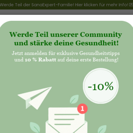
Werde Teil der SanaExpert-Familie! Hier klicken für mehr Info! 
ert Club
+
Produkte
+
Natalis - Mutterschaft
Kinderwunsch