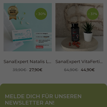
- 30%
- 31%
SanaExpert Natalis Lact, 90 Kapseln
SanaExpert VitaFertil, 60 Kapseln
39,90€
27,90€
64,90€
44,90€
MELDE DICH FÜR UNSEREN
NEWSLETTER AN!