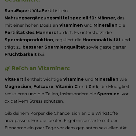
SanaExpert VitaFertil
ist ein
Nahrungsergänzungsmittel speziell für Männer
, das
mit einer hohen Dosis an
Vitaminen
und
Mineralien
die
Fertilität des Männers
fördert. Es unterstützt die
Spermienproduktion
, reguliert die
Hormonaktivität
und
trägt zu
besserer Spermienqualität
sowie gesteigerter
Fruchtbarkeit
bei.
🌿 Reich an Vitaminen:
VitaFertil
enthält wichtige
Vitamine
und
Mineralien
wie
Magnesium
,
Folsäure
,
Vitamin C
und
Zink
, die Müdigkeit
reduzieren und die Zellen, insbesondere die
Spermien
, vor
oxidativem Stress schützen.
Gib deinem Körper die Chance, sich an die Wirkstoffe
anzupassen. Für die idealen Ergebnisse starte mit der
Einnahme ein paar Tage vor dem geplanten sexuellen Akt.