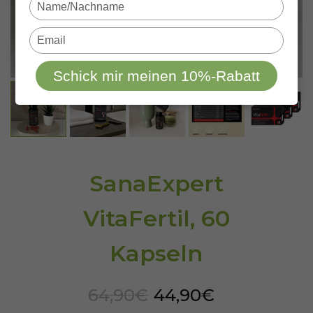
Type
your
name
Type
your
email
Schick mir meinen 10%-Rabatt
SanaExpert
VitaFertil, 60
Kapseln
64,90€
44,90€