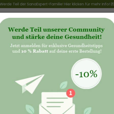
Werde Teil der SanaExpert-Familie! Hier klicken für mehr Info! 
ert Club
+
Produkte
+
Natalis - Mutterschaft
SanaExp
60 Kaps
59,90€
39,
Hochdosier
Mikronäh