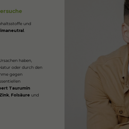
versuche
nhaltsstoffe und
limaneutral
.
 Ursachen haben,
 Natur oder durch den
nahme gegen
ssentiellen
pert Taurumin
Zink
,
Folsäure
und