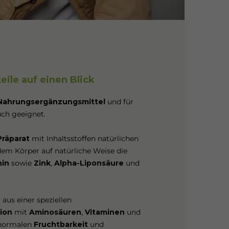
eile auf einen Blick
Nahrungsergänzungsmittel
und für
uch geeignet.
Präparat
mit Inhaltsstoffen natürlichen
em Körper auf natürliche Weise die
nin
sowie
Zink
,
Alpha-Liponsäure
und
 aus einer speziellen
ion
mit
Aminosäuren
,
Vitaminen
und
 normalen
Fruchtbarkeit
und