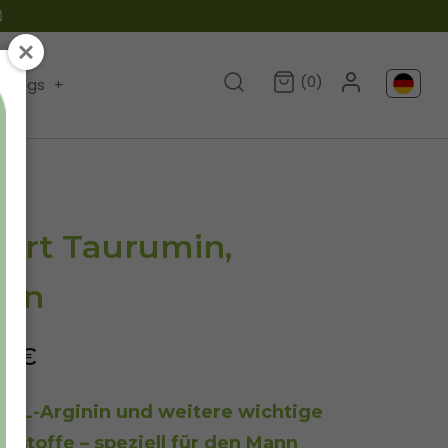

(0)
Blogs
+
ert Taurumin,
eln
90€
t L-Arginin und weitere wichtige
rstoffe – speziell für den Mann