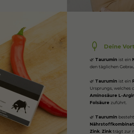
Deine Vort
🌿
Taurumin
ist ein
den täglichen Gebra
🌿
Taurumin
ist ein
Ursprungs, welches d
Aminosäure L-Argi
Folsäure
zuführt.
🌿
Taurumin
besteht
Nährstoffkombinat
Zink
.
Zink
trägt zur