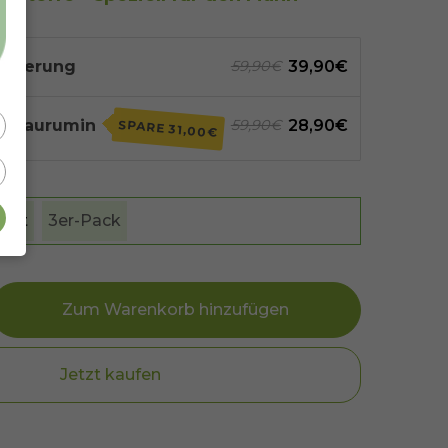
Lieferung
39,90€
59,90€
 - Taurumin
28,90€
59,90€
SPARE
31,00€
heit
3er-Pack
Zum Warenkorb hinzufügen
Jetzt kaufen