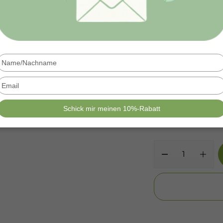
Kaufoptionen
Einmalige 
Type
Monatsabo
your
name
Type
your
email
Schick mir meinen 10%-Rabatt
1 Ein
MENGE: