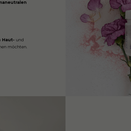
imaneutralen
em
Haut-
und
ihen möchten.