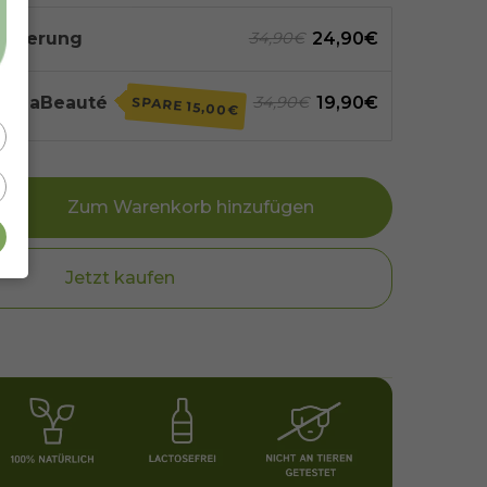
Lieferung
24,90€
34,90€
- ElaBeauté
19,90€
34,90€
SPARE
15,00€
Zum Warenkorb hinzufügen
Jetzt kaufen