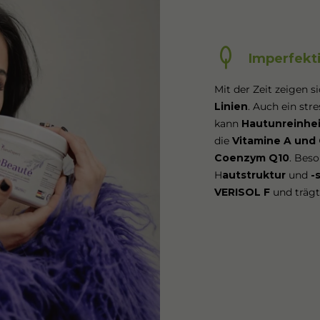
Imperfekt
Mit der Zeit zeigen s
Linien
. Auch ein str
kann
Hautunreinhe
die
Vitamine A und
Coenzym Q10
. Bes
H
autstruktur
und
-
VERISOL F
und trägt