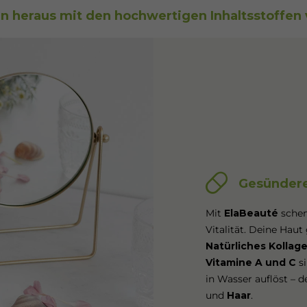
en heraus mit den hochwertigen Inhaltsstoffen
Gesündere
Mit
ElaBeauté
schen
Vitalität. Deine Hau
Natürliches Kollag
Vitamine A und C
si
in Wasser auflöst – d
und
Haar
.