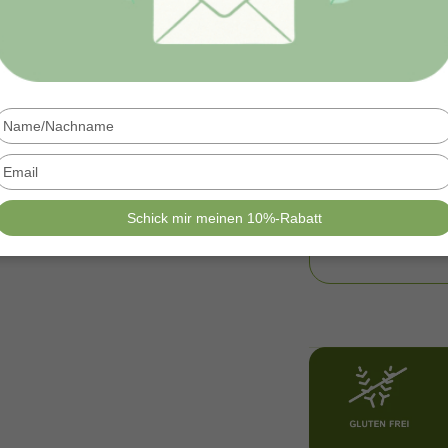
Einmalige 
Monatsabo 
Type
your
name
Type
your
email
Schick mir meinen 10%-Rabatt