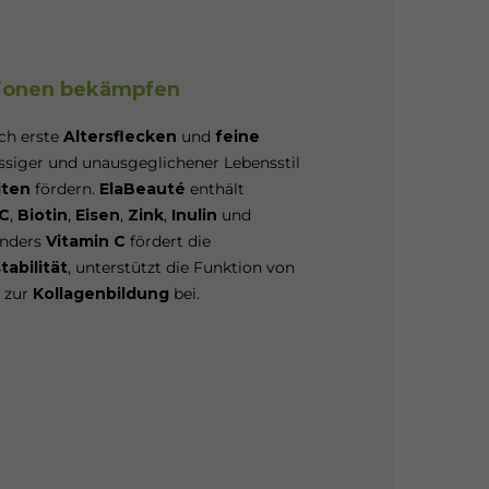
ionen bekämpfen
ich erste
Altersflecken
und
feine
essiger und unausgeglichener Lebensstil
iten
fördern.
ElaBeauté
enthält
 C
,
Biotin
,
Eisen
,
Zink
,
Inulin
und
onders
Vitamin C
fördert die
stabilität
, unterstützt die Funktion von
 zur
Kollagenbildung
bei.