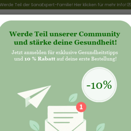
Werde Teil der SanaExpert-Familie! Hier klicken für mehr Info! 
ert Club
+
Produkte
+
Natalis - Mutterschaft
SanaExp
Kollagen
34,90€
24,
Kolla
Kaufoptionen