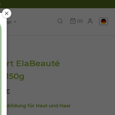

(0)
Blogs
+
ert ElaBeauté
, 150g
90€
genbildung für Haut und Haar