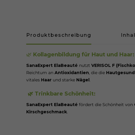
Produktbeschreibung
Inha
🌿
Kollagenbildung für Haut und Haar
SanaExpert ElaBeauté
nutzt
VERISOL F (Fischko
Reichtum an
Antioxidantien
, die die
Hautgesund
vitales
Haar
und starke
Nägel
.
🌿 Trinkbare Schönheit:
SanaExpert ElaBeauté
fördert die Schönheit von
Kirschgeschmack
.