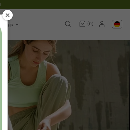

(0)
Blogs
+