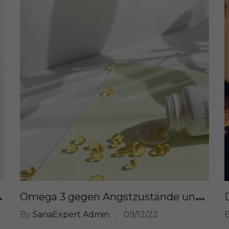
W
ringt oder regeneriert
O
mega 3 gegen Angstzustände und Depressionen: Alles, was du wissen musst
By
SanaExpert Admin
09/12/22