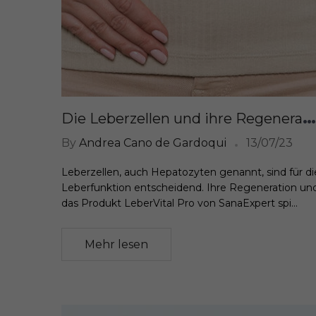
D
ie Leberzellen und ihre Regeneration: Eine Schlüsselrolle für die Gesundheit der Leber
By
Andrea Cano de Gardoqui
13/07/23
Leberzellen, auch Hepatozyten genannt, sind für di
Leberfunktion entscheidend. Ihre Regeneration un
das Produkt LeberVital Pro von SanaExpert spi...
Mehr lesen