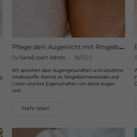
S
ulfat
P
flege dein Augenlicht mit Ringelblumenextrakt und natürlichen Vitaminen
By
SanaExpert Admin
18/11/22
Wir sprechen über Augengesundheit und natürliche
W
g,
Inhaltsstoffe. Kennst du Ringelblumenextrakt und
i
Lutein und ihre Eigenschaften, um deine Augen
D
und...
Mehr lesen