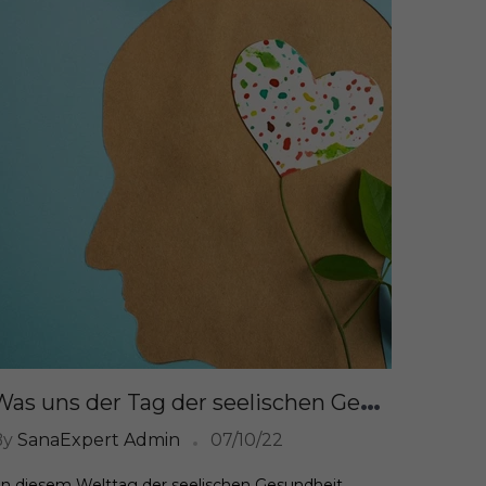
W
as uns der Tag der seelischen Gesundheit über ein gutes Leben mit uns selbst lehrt
By
SanaExpert Admin
07/10/22
n diesem Welttag der seelischen Gesundheit