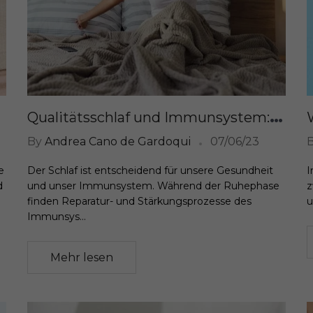
Q
ualitätsschlaf und Immunsystem: Eine lebenswichtige Verbindung
By
Andrea Cano de Gardoqui
07/06/23
e
Der Schlaf ist entscheidend für unsere Gesundheit
I
d
und unser Immunsystem. Während der Ruhephase
z
finden Reparatur- und Stärkungsprozesse des
u
Immunsys...
Mehr lesen