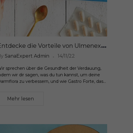
E
ntdecke die Vorteile von Ulmenextrakt für die Darmflora
By
SanaExpert Admin
14/11/22
ir sprechen über die Gesundheit der Verdauung,
ndem wir dir sagen, was du tun kannst, um deine
armflora zu verbessern, und wie Gastro Forte, das...
Mehr lesen