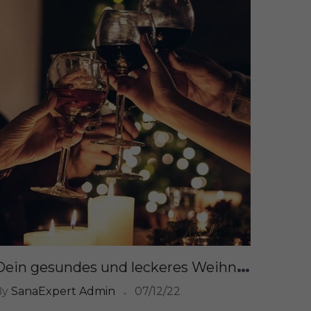
D
ein gesundes und leckeres Weihnachtsmenü: Rezepte, um das Jahr stilvoll zu beenden
By
SanaExpert Admin
07/12/22