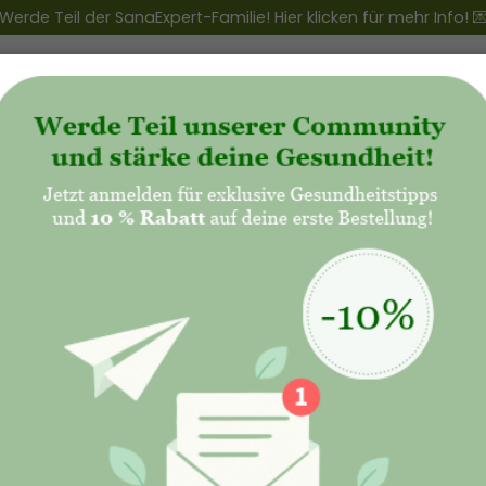
Werde Teil der SanaExpert-Familie! Hier klicken für mehr Info! 
ert Club
+
Produkte
+
Natalis - Mutterschaft
Gesundheit