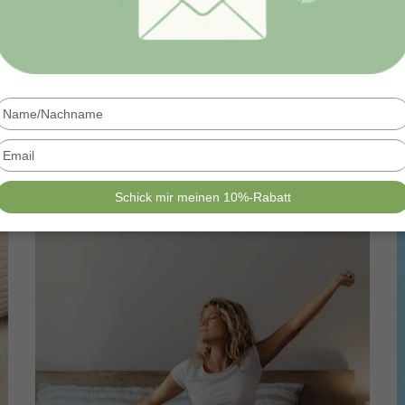
Type
your
name
Type
your
email
Schick mir meinen 10%-Rabatt