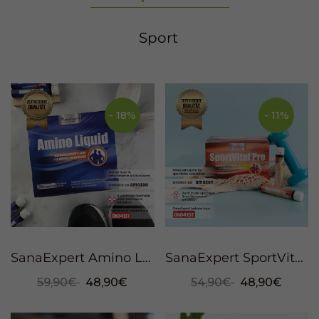
Sport
- 18%
- 11%
SanaExpert Amino Liquid Trinkampullen, 750ml
SanaExpert SportVital Pro Trinkampullen, 700ml
59,90€
48,90€
54,90€
48,90€