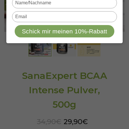
Type
your
name
Type
your
email
Schick mir meinen 10%-Rabatt
SanaExpert BCAA
Intense Pulver,
500g
34,90€
29,90€