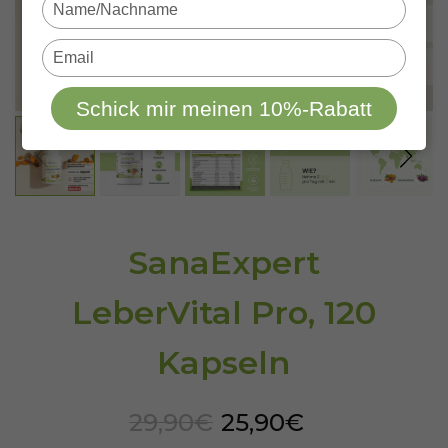
Type
your
name
Type
your
email
Schick mir meinen 10%-Rabatt
SanaExpert
LeberVital Pro, 120
Kapseln
29,90€
25,90€