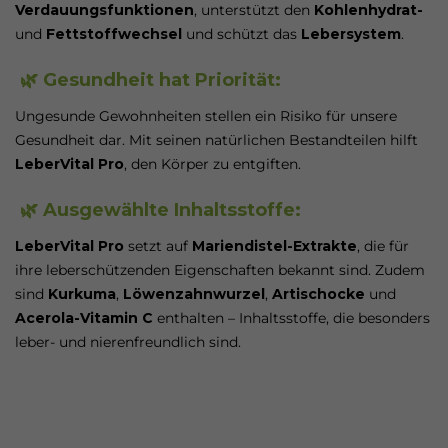
Verdauungsfunktionen
, unterstützt den
Kohlenhydrat-
und
Fettstoffwechsel
und schützt das
Lebersystem
.
🌿 Gesundheit hat Priorität:
Ungesunde Gewohnheiten stellen ein Risiko für unsere
Gesundheit dar. Mit seinen natürlichen Bestandteilen hilft
LeberVital Pro
, den Körper zu entgiften.
🌿 Ausgewählte Inhaltsstoffe:
LeberVital Pro
setzt auf
Mariendistel-Extrakte
, die für
ihre leberschützenden Eigenschaften bekannt sind. Zudem
sind
Kurkuma
,
Löwenzahnwurzel
,
Artischocke
und
Acerola-Vitamin C
enthalten – Inhaltsstoffe, die besonders
leber- und nierenfreundlich sind.