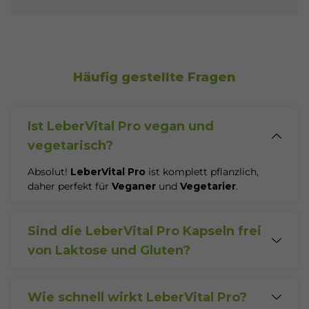
Häufig gestellte Fragen
Ist LeberVital Pro vegan und
vegetarisch?
Absolut!
LeberVital Pro
ist komplett pflanzlich,
daher perfekt für
Veganer
und
Vegetarier
.
Sind die LeberVital Pro Kapseln frei
von Laktose und Gluten?
Ja
, unsere Kapseln sind nicht nur frei von
Laktose
und
Gluten
, sondern auch von Tierversuchen,
Gentechnik und
Wie schnell wirkt LeberVital Pro?
Fruktose
, was ihre hohe