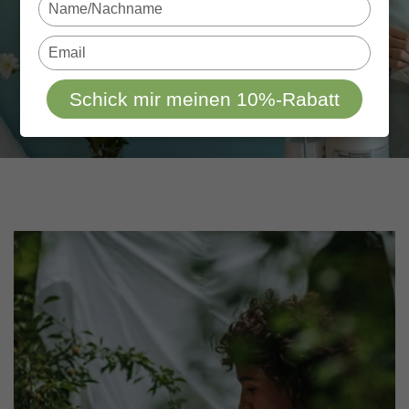
Type
your
name
Type
your
email
Schick mir meinen 10%-Rabatt