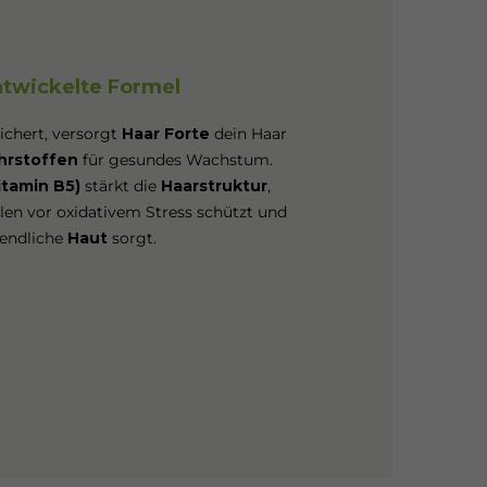
ntwickelte Formel
chert, versorgt
Haar Forte
dein Haar
hrstoffen
für gesundes Wachstum.
itamin B5)
stärkt die
Haarstruktur
,
llen vor oxidativem Stress schützt und
gendliche
Haut
sorgt.