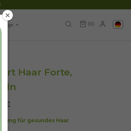

(0)
Blogs
+
ert Haar Forte,
seln
90€
ösung für gesundes Haar