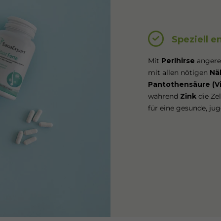
Speziell e
Mit
Perlhirse
angerei
mit allen nötigen
Nä
Pantothensäure (V
während
Zink
die Ze
für eine gesunde, ju