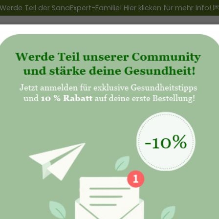
Werde Teil der SanaExpert-Familie! Hier klicken für mehr Info! 
ert Club
+
Produkte
+
Natalis - Mutterschaft
SanaExp
120 Kap
29,90€
25,
L
Kaufoptionen