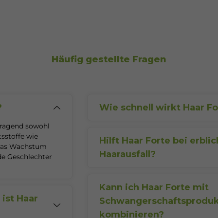
Häufig gestellte Fragen
?
Wie schnell wirkt Haar Fo
Die Wirkung zeigt sich bei regel
rragend sowohl
nach etwa
2-3 Monaten
. Denk dar
tsstoffe wie
einzigartig ist und unterschiedlich 
Hilft Haar Forte bei erbl
das Wachstum
Haarausfall?
de Geschlechter
Haar Forte
enthält zwar viel
Bioti
stärkt, bei erblich bedingtem
Haar
einen Arzt aufsuchen.
Kann ich Haar Forte mit
ist Haar
Schwangerschaftsprodu
kombinieren?