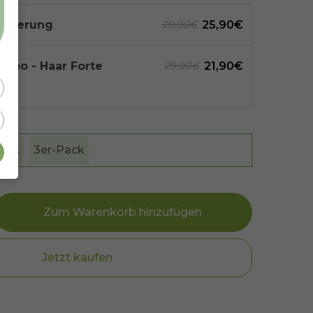
Lieferung
25,90€
29,90€
abo - Haar Forte
21,90€
29,90€
0€
heit
3er-Pack
Zum Warenkorb hinzufügen
Jetzt kaufen