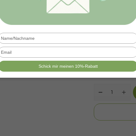
Einmalige 
Zweimonats
Type
SPARE
8,0
your
name
Type
your
email
1 Ein
MENGE:
Schick mir meinen 10%-Rabatt