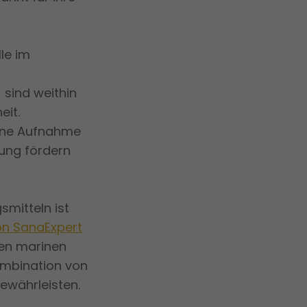
le im
-
sind weithin
eit.
sene Aufnahme
ung fördern
mitteln ist
n SanaExpert
gen marinen
ombination von
ewährleisten.