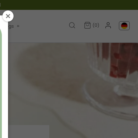

(0)
Blogs
+