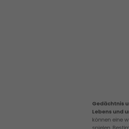
Gedächtnis u
Lebens und un
können eine wi
spielen. Best