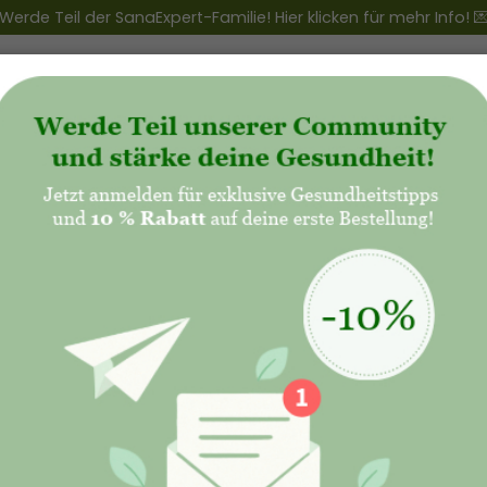
Werde Teil der SanaExpert-Familie! Hier klicken für mehr Info! 
ert Club
+
Produkte
+
Natalis - Mutterschaft