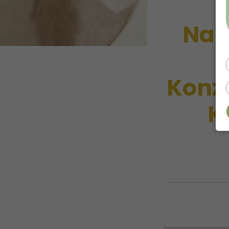
Nah
Konze
K