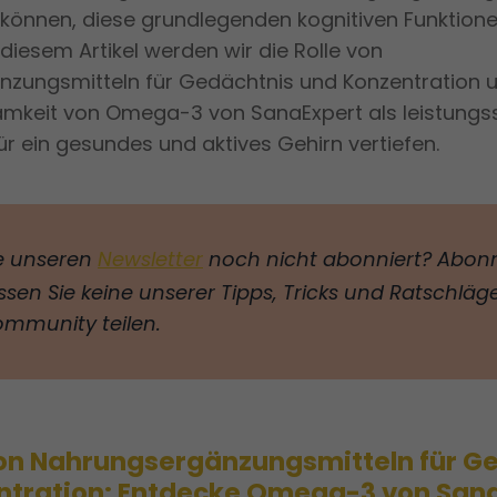
 können, diese grundlegenden kognitiven Funktione
 diesem Artikel werden wir die Rolle von
zungsmitteln für Gedächtnis und Konzentration 
amkeit von Omega-3 von SanaExpert als leistungs
r ein gesundes und aktives Gehirn vertiefen.
e unseren
Newsletter
noch nicht abonniert? Abonni
sen Sie keine unserer Tipps, Tricks und Ratschläge,
ommunity teilen.
von Nahrungsergänzungsmitteln für G
ntration: Entdecke Omega-3 von San