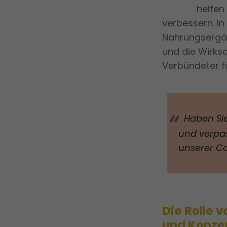
helfen
verbessern. In
Nahrungsergän
und die Wirks
Verbündeter fü
Haben Si
und verpas
unserer C
Die Rolle 
und Konze