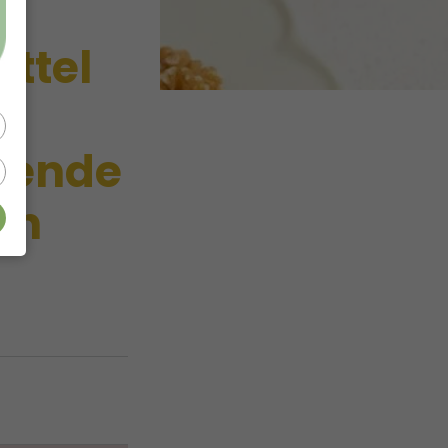
ttel
tuende
on