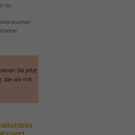
n zu
untersuchen
starker
eren Sie jetzt
 die wir mit
edächtnis
aExpert