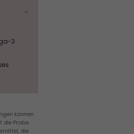
ega-3
ses
ungen können
f die Probe
mittel, die