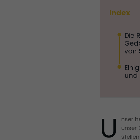
Index
Die 
Gedä
von 
Eini
und 
U
nser h
unser 
stelle