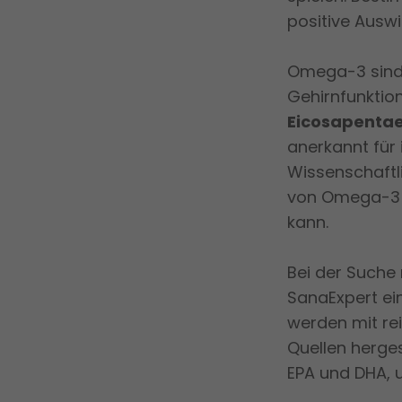
positive Auswi
Omega-3 sind e
Gehirnfunktio
Eicosapenta
anerkannt für 
Wissenschaftl
von Omega-3 d
kann.
Bei der Suche
SanaExpert ei
werden mit re
Quellen herge
EPA und DHA, 