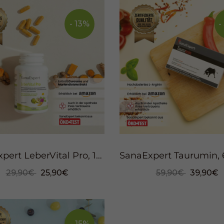
- 13%
-
SanaExpert LeberVital Pro, 120 Kapseln
29,90€
25,90€
59,90€
39,90€
- 15%