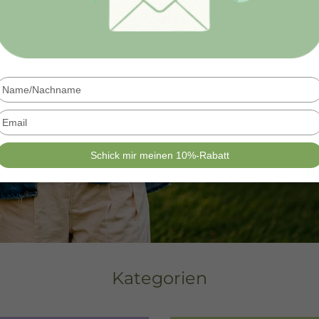
Type
your
name
Type
your
email
Schick mir meinen 10%-Rabatt
Kategorien