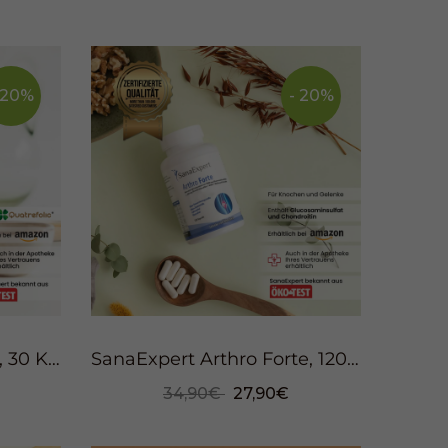
 20%
- 20%
SanaExpert Natalis Pre, 30 Kapseln
SanaExpert Arthro Forte, 120 Kapseln
34,90€
27,90€