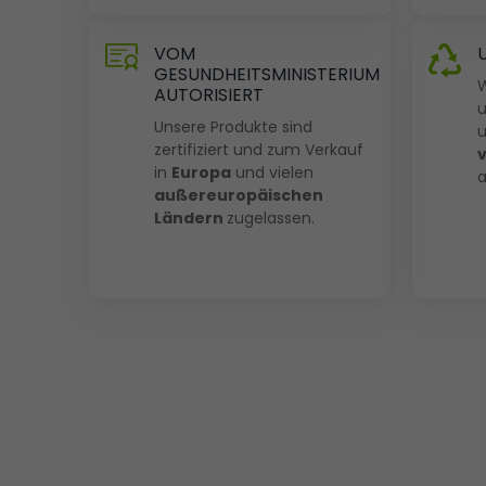
VOM
GESUNDHEITSMINISTERIUM
W
AUTORISIERT
u
Unsere Produkte sind
zertifiziert und zum Verkauf
v
in
Europa
und vielen
a
außereuropäischen
Ländern
zugelassen.
Seit
2006
trägt
SanaExpert
zur