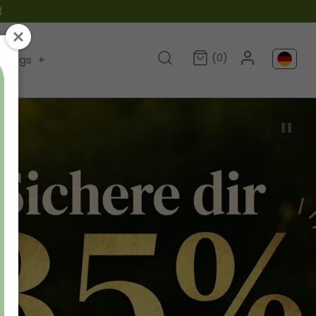

(0)
Blogs
+