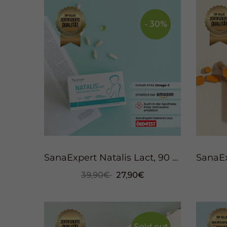
- 30%
SanaExpert Natalis Lact, 90 Kapseln
39,90€
27,90€
Sold out