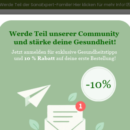
Werde Teil der SanaExpert-Familie! Hier klicken für mehr Info! 
ert Club
+
Produkte
+
Natalis - Mutterschaft