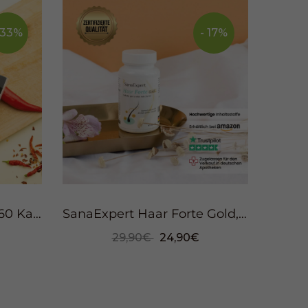
 33%
- 17%
SanaExpert Taurumin, 60 Kapseln
SanaExpert Haar Forte Gold, 60 Kapseln
29,90€
24,90€