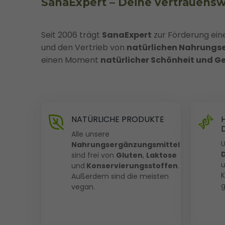
SanaExpert – Deine vertrauensw
Seit 2006 trägt
SanaExpert
zur Förderung ein
und den Vertrieb von
natürlichen Nahrungs
einen Moment
natürlicher Schönheit und G
NATÜRLICHE PRODUKTE
Alle unsere
U
Nahrungsergänzungsmittel
sind frei von
Gluten
,
Laktose
u
und
Konservierungsstoffen
.
Außerdem sind die meisten
g
vegan.