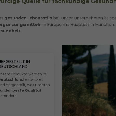
ürdige Quelle für fachkundige Gesundh
es
gesunden Lebensstils
bei. Unser Unternehmen ist spez
ergänzungsmitteln
in Europa mit Hauptsitz in München.
esundheit
.
HERGESTELLT IN
DEUTSCHLAND
nsere Produkte werden in
Deutschland
entwickelt
nd hergestellt, was unseren
Kunden
beste Qualität
arantiert.