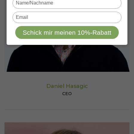
Type
your
name
Type
your
email
Schick mir meinen 10%-Rabatt
Daniel Hasagic
CEO