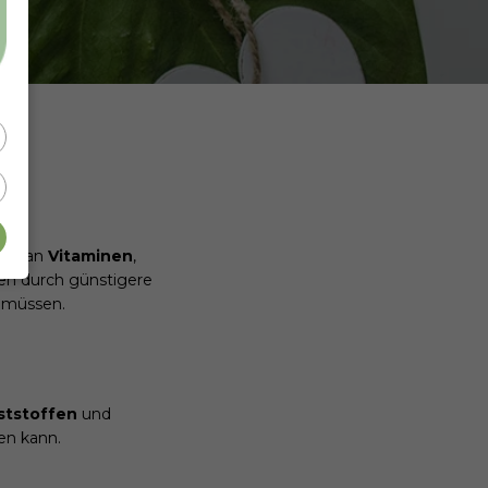
tum an
Vitaminen
,
oten durch günstigere
u müssen.
ststoffen
und
en kann.