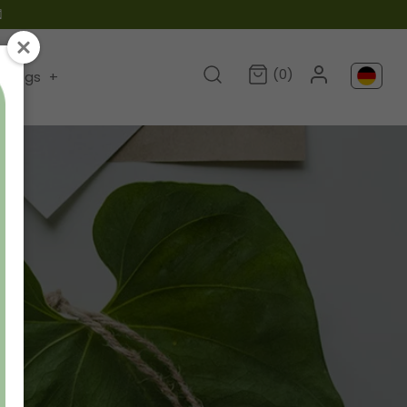

(0)
Blogs
+
s