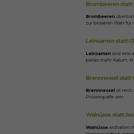
Brombeeren statt 
Brombeeren
übertru
zur besseren Wahl für
Leinsamen statt 
Leinsamen
sind eine 
bieten mehr Kalium, M
Brennnessel statt 
Brennnessel
ist reich
Proteinquelle sein.
Walnüsse statt Av
Walnüsse
enthalten m
Herzgesundheit, indem 