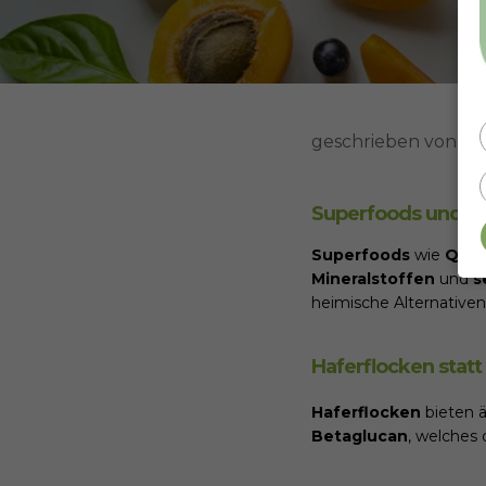
geschrieben von
Sa
Superfoods und ih
Superfoods
wie
Quin
Mineralstoffen
und
s
heimische Alternative
Haferflocken stat
Haferflocken
bieten 
Betaglucan
, welches