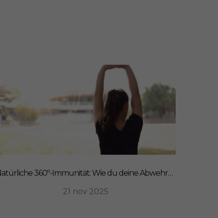
Natürliche 360º-Immunität: Wie du deine Abwehrkräfte von innen stärkst
21 nov 2025