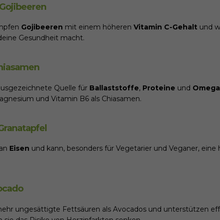
Gojibeeren
mpfen
Gojibeeren
mit einem höheren
Vitamin C-Gehalt
und we
 deine Gesundheit macht.
Chiasamen
ausgezeichnete Quelle für
Ballaststoffe
,
Proteine
und
Omega-
agnesium und Vitamin B6 als Chiasamen.
Granatapfel
 an
Eisen
und kann, besonders für Vegetarier und Veganer, eine
ocado
ehr ungesättigte Fettsäuren als Avocados und unterstützen eff
sie das Risiko von Herzinfarkten senken.