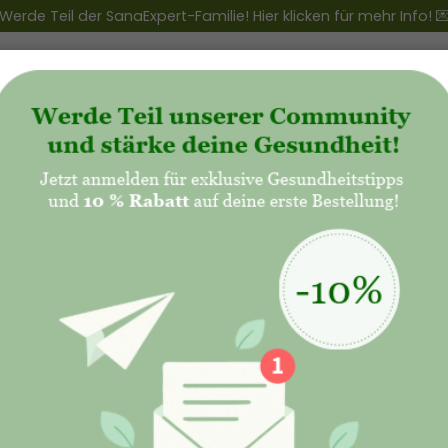
Werde Teil der SanaExpert-Familie! Hier klicken für mehr Info! 
ert Club
+
Produkte
+
Natalis - Mutterschaft
Regionale Alternativen zu beliebten Superfood