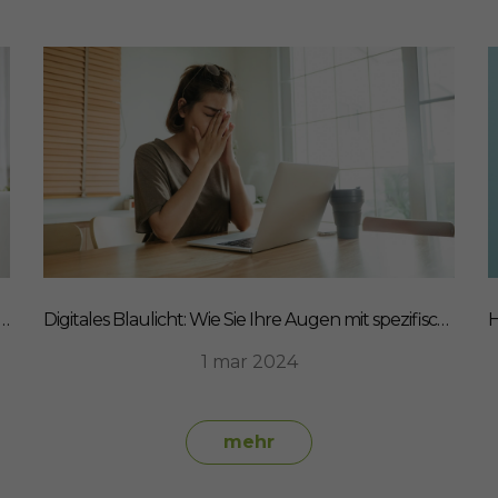
müden Augen! So kickst du das Blaulicht aus deinem Leben
Digitales Blaulicht: Wie Sie Ihre Augen mit spezifischen Nahrungsergänzungsmitteln schützen können
1 mar 2024
mehr