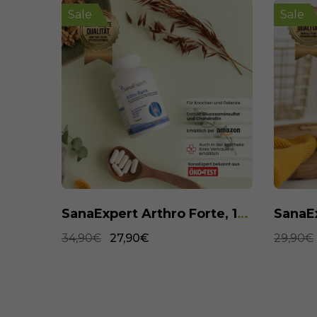
Sale
Sale
SanaExpert Arthro Forte, 120 Kapseln
SanaExpert Omega-3, 120 Weichkapseln
29,90€
21,90€
29,90€