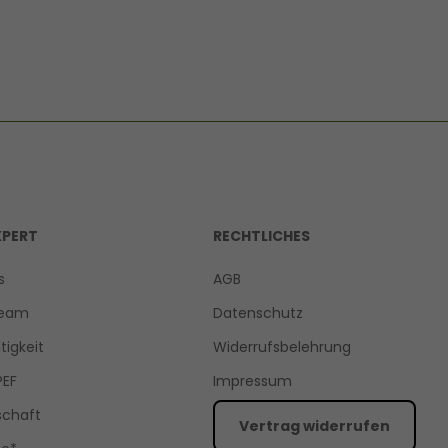
XPERT
RECHTLICHES
s
AGB
Team
Datenschutz
tigkeit
Widerrufsbelehrung
PEF
Impressum
schaft
Vertrag widerrufen