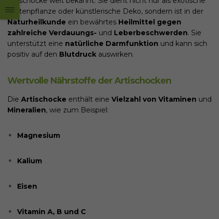
Artischocke weit bekannt. Sie dient nicht nur als exotische
Gartenpflanze oder künstlerische Deko, sondern ist in der
Naturheilkunde
ein bewährtes
Heilmittel gegen
zahlreiche Verdauungs-
und
Leberbeschwerden
. Sie
unterstützt eine
natürliche Darmfunktion
und kann sich
positiv auf den
Blutdruck
auswirken.
Wertvolle Nährstoffe der Artischocken
Die
Artischocke
enthält eine
Vielzahl von Vitaminen
und
Mineralien
, wie zum Beispiel:
Magnesium
Kalium
Eisen
Vitamin A, B und C