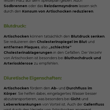
festen Platz auf dem Speiseplan geben. Auch
Sodbrennen
oder das
Reizdarmsyndrom
lassen sich
durch den
Konsum von Artischocken reduzieren
.
Blutdruck:
Artischocken
können tatsächlich den
Blutdruck senken
.
Sie reduzieren den
Cholesterinspiegel im Blut
und
entfernen Plaques
, also
„schlechte“
Cholesterinablagerungen
in den Gefäßen. Der Verzehr
von Artischocken ist besonders bei
Bluthochdruck und
Arteriosklerose
zu empfehlen.
Diuretische Eigenschaften:
Artischocken
fördern den
Ab-
und
Durchfluss im
Körper
. Sie helfen dabei, eingelagertes Wasser besser
abzutransportieren, was besonders bei
Gicht
und
Lebererkrankungen
von Vorteil ist. Auch der
Gallenfluss
wird durch den Verzehr von Artischocken angeregt.