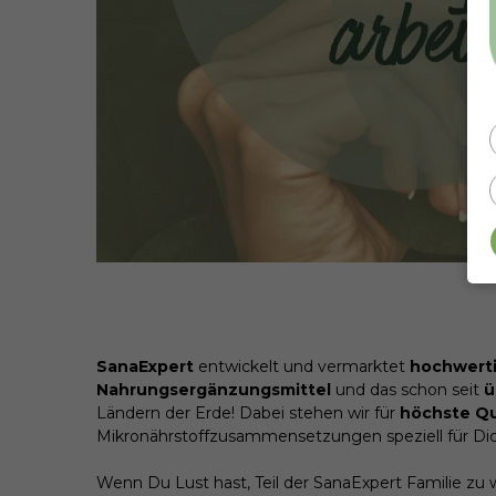
SanaExpert
entwickelt und vermarktet
hochwert
Nahrungsergänzungsmittel
und das schon seit
ü
Ländern der Erde! Dabei stehen wir für
höchste Qu
Mikronährstoffzusammensetzungen speziell für Dic
Wenn Du Lust hast, Teil der SanaExpert Familie zu