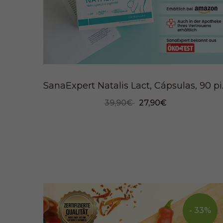
SanaExpe
39,90€
27,90€
- 33%