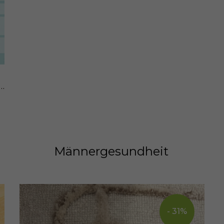
rt Natalis Lact, Cápsulas, 90 piezas
Männergesundheit
- 31%