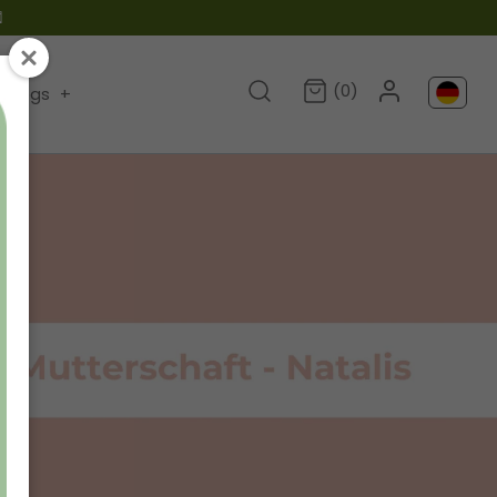

(0)
Blogs
+