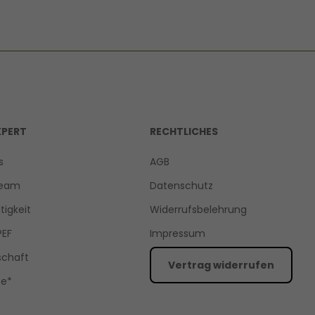
XPERT
RECHTLICHES
s
AGB
Team
Datenschutz
tigkeit
Widerrufsbelehrung
PEF
Impressum
schaft
Vertrag widerrufen
ce*