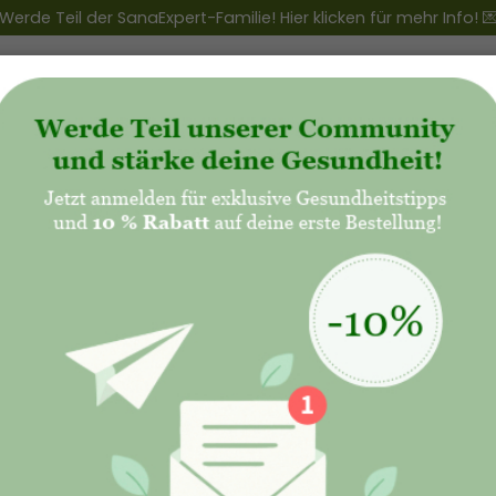
Werde Teil der SanaExpert-Familie! Hier klicken für mehr Info! 
ert Club
+
Produkte
+
Natalis - Mutterschaft