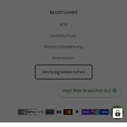
Influence*
RECHTLICHES
AGB
Datenschutz
Widerrufsbelehrung
Impressum
Hey! Was brauchst du? 😄
Vertrag widerrufen