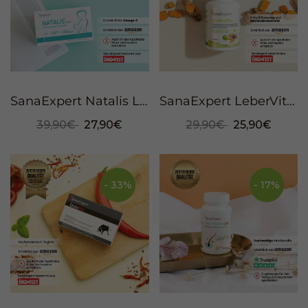
SanaExpert Natalis Lact, Cápsulas, 90 piezas
SanaExpert LeberVital Pro, Cápsulas, 120 piezas
39,90€
27,90€
29,90€
25,90€
- 33%
- 17%