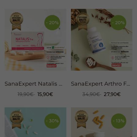
- 20%
- 20%
SanaExpert Natalis Pre, Cápsulas, 30 piezas
SanaExpert Arthro Forte, 120 Kapseln
19,90€
15,90€
34,90€
27,90€
- 30%
- 13%