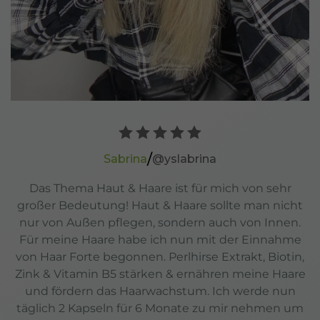
/
Manu
@muemschne
Nahrungsergänzungsmittel in der
Schwangerschaft! Super wichtiges Thema! Ich habe
vor und während beiden Schwangerschaften und
in den ersten 12 Wochen regelmäßig Folsäure
zusätzlich eingenommen! Es ist so wichtig für die
Mama und das Wachstum, die Blutbildung und das
Nervengewebe, damit das Baby sich gesund
entwickelt. Nach den ersten 12 Wochen ändert sich