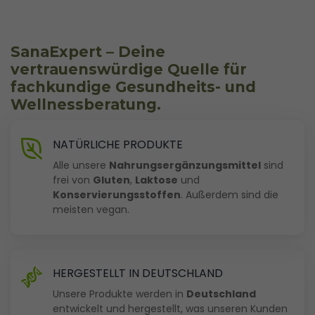
SanaExpert – Deine
vertrauenswürdige Quelle für
fachkundige Gesundheits- und
Wellnessberatung.
NATÜRLICHE PRODUKTE
Seit
Alle unsere
Nahrungsergänzungsmittel
sind
2006
frei von
Gluten
,
Laktose
und
trägt
Konservierungsstoffen
. Außerdem sind die
SanaExpert
meisten vegan.
zur
Förderung
eines
HERGESTELLT IN DEUTSCHLAND
gesunden
Unsere Produkte werden in
Deutschland
Lebensstils
entwickelt und hergestellt, was unseren Kunden
bei.