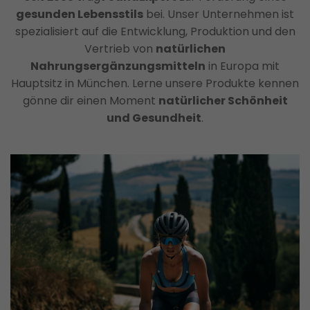
Hauptsitz
gesunden Lebensstils
bei. Unser Unternehmen ist
in
spezialisiert auf die Entwicklung, Produktion und den
München.
Vertrieb von
natürlichen
Lerne
Nahrungsergänzungsmitteln
in Europa mit
unsere
Hauptsitz in München. Lerne unsere Produkte kennen
Produkte
gönne dir einen Moment
natürlicher Schönheit
kennen
und Gesundheit
.
gönne
dir
einen
Moment
natürlicher
Schönheit
und
Gesundheit
.