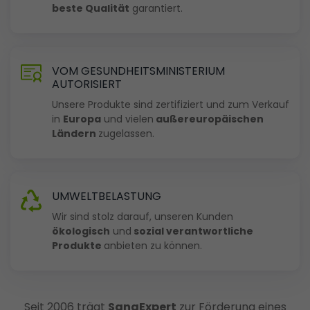
beste Qualität
garantiert.
Unser
Unternehmen
ist
spezialisiert
VOM GESUNDHEITSMINISTERIUM
AUTORISIERT
auf
die
Unsere Produkte sind zertifiziert und zum Verkauf
in
Europa
und vielen
außereuropäischen
Entwicklung,
Ländern
zugelassen.
Produktion
und
den
Vertrieb
UMWELTBELASTUNG
von
Wir sind stolz darauf, unseren Kunden
natürlichen
ökologisch
und
sozial verantwortliche
Nahrungsergänzungsmitteln
Produkte
anbieten zu können.
in
Europa
mit
Seit 2006 trägt
SanaExpert
zur Förderung eines