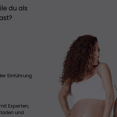
le du als
ast?
der Einführung
 mit Experten,
rladen und