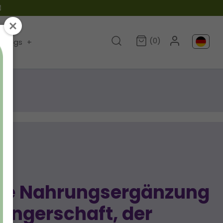

(0)
Blogs
+
che Nahrungsergänzung
wangerschaft, der