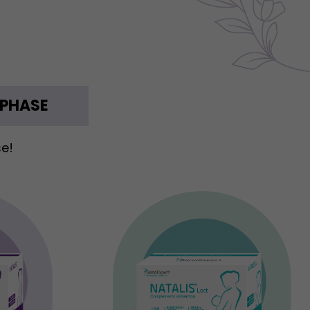
 PHASE
se!