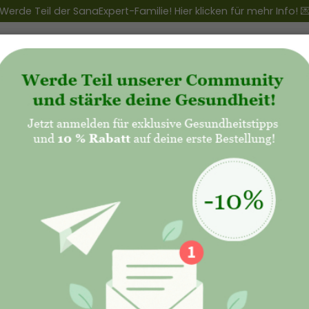
Werde Teil der SanaExpert-Familie! Hier klicken für mehr Info! 
ert Club
+
Produkte
+
Natalis - Mutterschaft
Die natürli
für die Sch