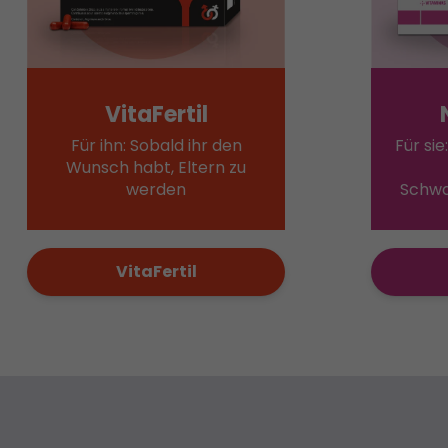
VitaFertil
Für ihn: Sobald ihr den
Für si
Wunsch habt, Eltern zu
werden
Schwa
VitaFertil