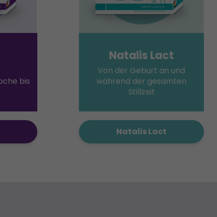
Natalis Lact
Von der Geburt an und
che bis
während der gesamten
Stillzeit
Natalis Lact