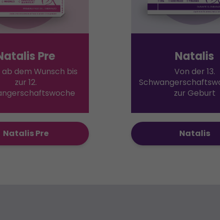
Natalis Pre
Natalis
e: ab dem Wunsch bis
Von der 13.
zur 12.
Schwangerschaftswo
ngerschaftswoche
zur Geburt
Natalis Pre
Natalis