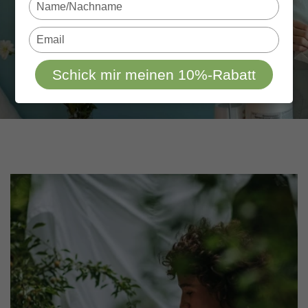
Type
your
name
Type
your
email
Schick mir meinen 10%-Rabatt