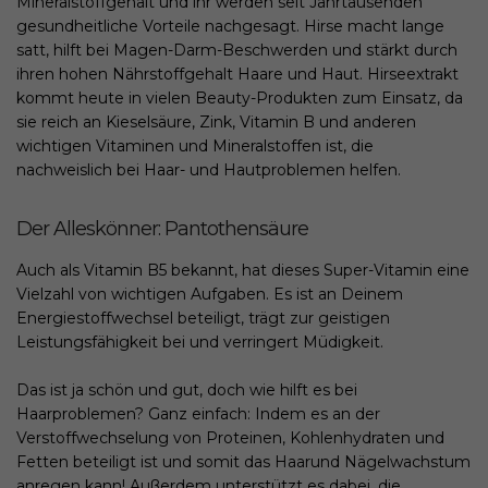
Mineralstoffgehalt und ihr werden seit Jahrtausenden
gesundheitliche Vorteile nachgesagt. Hirse macht lange
satt, hilft bei Magen-Darm-Beschwerden und stärkt durch
ihren hohen Nährstoffgehalt Haare und Haut. Hirseextrakt
kommt heute in vielen Beauty-Produkten zum Einsatz, da
sie reich an Kieselsäure, Zink, Vitamin B und anderen
wichtigen Vitaminen und Mineralstoffen ist, die
nachweislich bei Haar- und Hautproblemen helfen.
Der Alleskönner: Pantothensäure
Auch als Vitamin B5 bekannt, hat dieses Super-Vitamin eine
Vielzahl von wichtigen Aufgaben. Es ist an Deinem
Energiestoffwechsel beteiligt, trägt zur geistigen
Leistungsfähigkeit bei und verringert Müdigkeit.
Das ist ja schön und gut, doch wie hilft es bei
Haarproblemen? Ganz einfach: Indem es an der
Verstoffwechselung von Proteinen, Kohlenhydraten und
Fetten beteiligt ist und somit das Haarund Nägelwachstum
anregen kann! Außerdem unterstützt es dabei, die