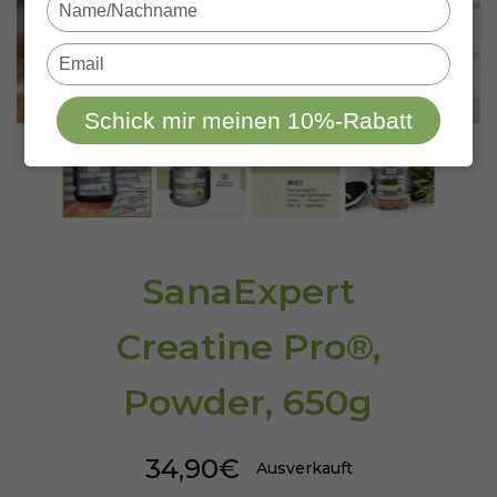
Type
your
name
Type
your
email
Schick mir meinen 10%-Rabatt
SanaExpert
Creatine Pro®,
Powder, 650g
34,90€
Ausverkauft