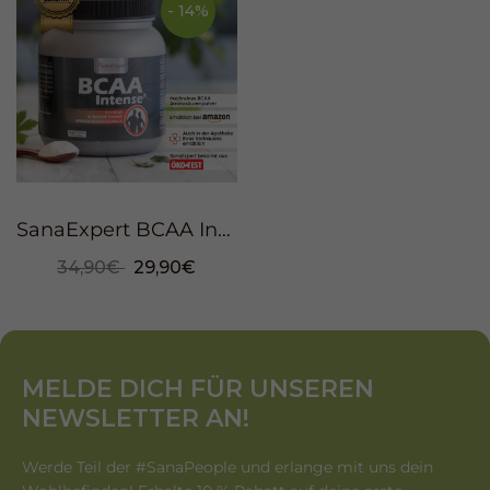
- 14%
SanaExpert BCAA Intense®, powder, 500g
34,90€
29,90€
MELDE DICH FÜR UNSEREN
NEWSLETTER AN!
Werde Teil der #SanaPeople und erlange mit uns dein