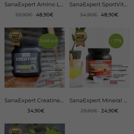
SanaExpert Amino Liquid Trinkampullen, 750ml
SanaExpert SportVital Pro, drinking ampoules, 25 ml, 30 servings
59,90€
48,90€
54,90€
48,90€
Sold out
- 17%
SanaExpert Creatine Pro®, Powder, 650g
SanaExpert Mineral Energy, sports drink powder, 1100 g
34,90€
29,90€
24,90€