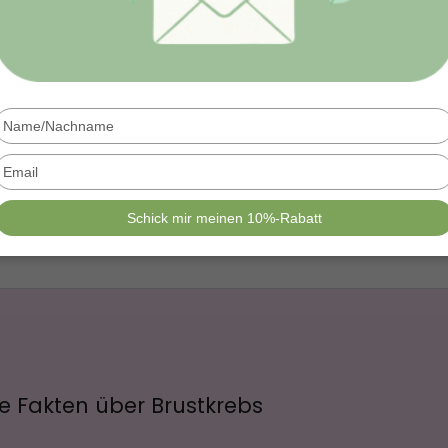
stkrebs und Prävent
isiken reduzieren u
Anzeichen erkenne
Type
your
name
Type
your
email
Schick mir meinen 10%-Rabatt
ge Fakten über Brustkrebs