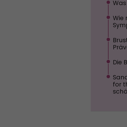
Was 
Wie 
Sym
Brus
Prä
Die 
Sana
for 
schä