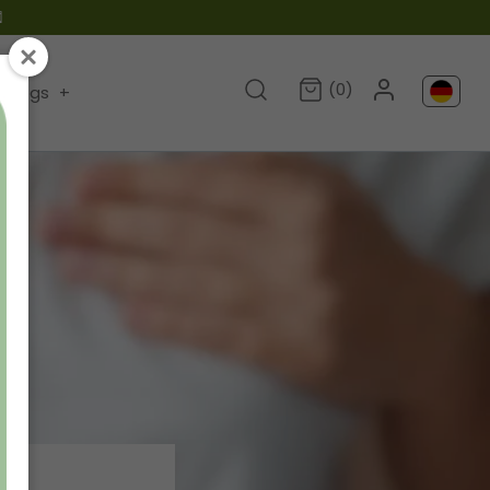

(0)
Blogs
+