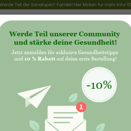
Werde Teil der SanaExpert-Familie! Hier klicken für mehr Info! 
ert Club
+
Produkte
+
Natalis - Mutterschaft