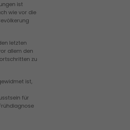
ungen ist
ch wie vor die
Bevölkerung
den letzten
vor allem den
rtschritten zu
gewidmet ist,
usstsein für
Frühdiagnose