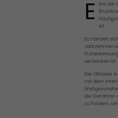
E
ine der 
Brustkr
häufigs
ist.
Es handelt sic
Jahrzehnten is
Früherkennung
verdanken ist.
Der Oktober i
mit dem Inter
Weltgesundheit
die Gefahren 
zu fördern, u