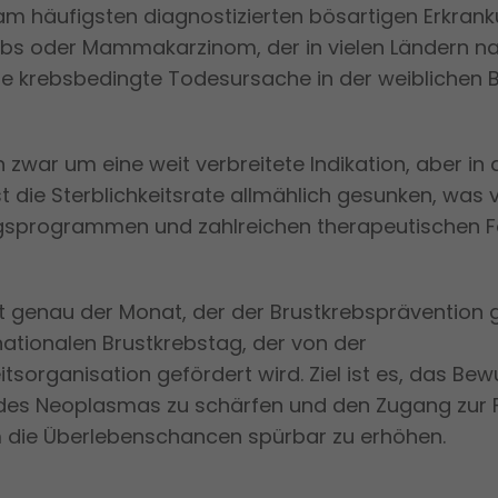
am häufigsten diagnostizierten bösartigen Erkrank
ebs oder Mammakarzinom, der in vielen Ländern na
te krebsbedingte Todesursache in der weiblichen 
h zwar um eine weit verbreitete Indikation, aber in 
t die Sterblichkeitsrate allmählich gesunken, was 
sprogrammen und zahlreichen therapeutischen Fo
st genau der Monat, der der Brustkrebsprävention 
nationalen Brustkrebstag, der von der
sorganisation gefördert wird. Ziel ist es, das Bew
des Neoplasmas zu schärfen und den Zugang zur 
m die Überlebenschancen spürbar zu erhöhen.