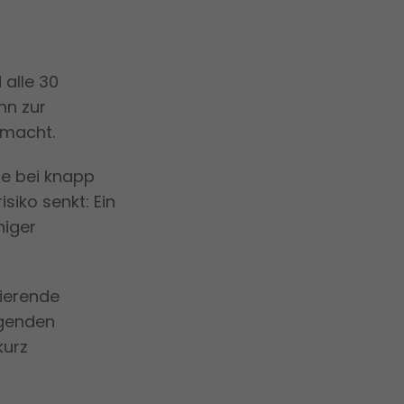
alle 30
hn zur
 macht.
te bei knapp
siko senkt: Ein
niger
rierende
lgenden
kurz