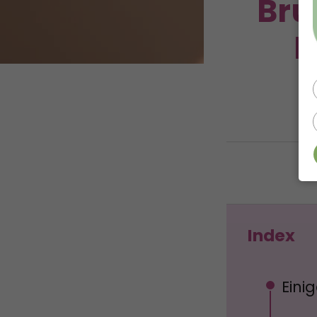
Bru
R
Index
Eini