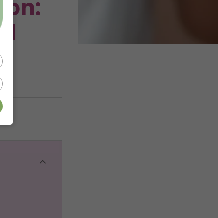
ion:
nd
n