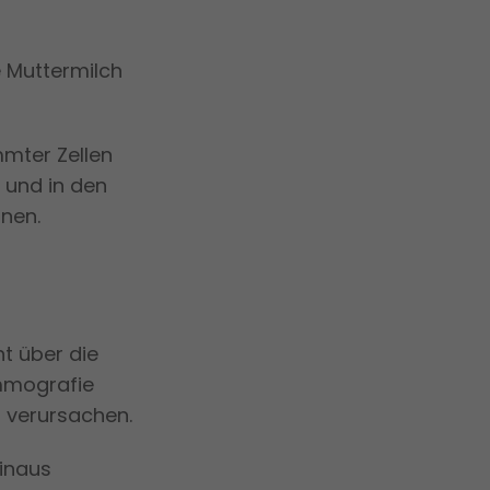
e Muttermilch
mmter Zellen
 und in den
anen.
t über die
ammografie
n verursachen.
hinaus