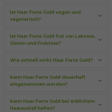
Nein, die Kapseln von
Haar Forte Gold
sind
geruchs- und geschmacksneutral.
Ist Haar Forte Gold vegan und
vegetarisch?
Ja
,
Haar Forte Gold
ist vollständig
vegan
und
vegetarisch
.
Ist Haar Forte Gold frei von Laktose,
Gluten und Fruktose?
Ja
,
Haar Forte Gold
ist frei von
Laktose
,
Gluten
und
Fruktose
, tierleidfrei und gentechnikfrei, was
eine hohe
Wie schnell wirkt Haar Forte Gold?
Bioverfügbarkeit
sicherstellt.
Die Wirkung kann bei regelmäßiger Anwendung
innerhalb von
2 bis 4 Monaten
sichtbar werden,
wobei individuelle Unterschiede bestehen.
Kann Haar Forte Gold dauerhaft
eingenommen werden?
Als natürliches
Nahrungsergänzungsmittel
ist
Haar Forte Gold
für die tägliche und langfristige
Einnahme konzipiert. Eine Anwendung über
Kann Haar Forte Gold bei erblichem
mindestens
3 bis 4 Monate
wird empfohlen.
Haarausfall helfen?