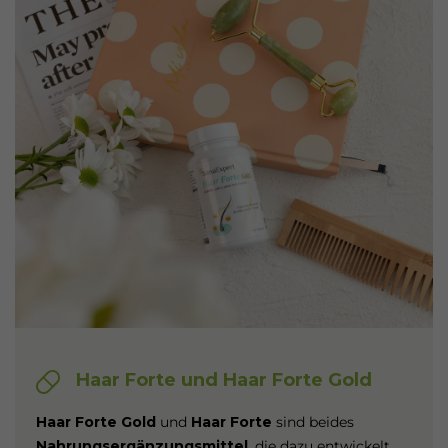
Haar Forte und Haar Forte Gold
Haar Forte Gold
und
Haar Forte
sind beides
Nahrungsergänzungsmittel
, die dazu entwickelt