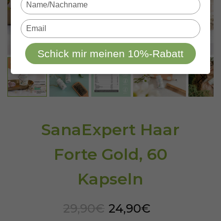
Type
your
name
Type
your
email
Schick mir meinen 10%-Rabatt
SanaExpert Haar
Forte Gold, 60
Kapseln
29,90€
24,90€