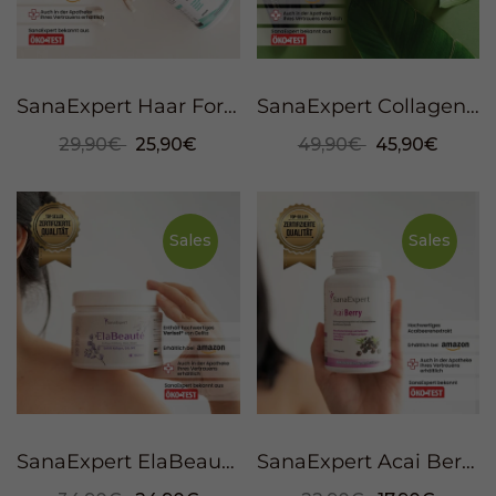
SanaExpert Haar Forte, 120 Kapseln
SanaExpert Collagen Beauty Elixir, 750ml
29,90€
25,90€
49,90€
45,90€
Sales
Sales
SanaExpert ElaBeauté Kollagen, 150g
SanaExpert Acai Berry, 120 Kapseln