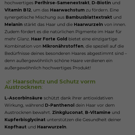
hochwertiges
Perlhirse-Samenextrakt
,
D-Biotin
und
Vitamin B12
, um das
Haarwachstum
zu fördern. Eine
synergetische Mischung aus
Bambusblattextrakt
und
Melanin
stärkt das Haar und die
Haarwurzeln
von innen.
Zudem fördert es die natürlichen Pigmente im Haar für
mehr Glanz.
Haar Forte Gold
bietet eine einzigartige
Kombination von
Mikronährstoffen
, die speziell auf die
Bedürfnisse deines besonderen Haares abgestimmt sind –
denn außergewöhnlich schöne Haare verdienen ein
außergewöhnlich hochwertiges Produkt!
🌿
Haarschutz und Schutz vorm
Austrocknen
:
L-Ascorbinsäure
schützt dank ihrer antioxidativen
Wirkung, während
D-Panthenol
dein Haar vor dem
Austrocknen bewahrt.
Zinkgluconat
,
B-Vitamine
und
Kupferbisglycinat
unterstützen die Gesundheit deiner
Kopfhaut
und
Haarwurzeln
.