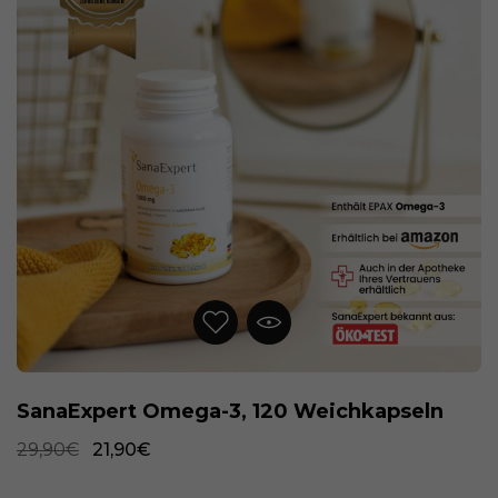
SanaExpert Omega-3, 120 Weichkapseln
SanaExpert Immun Forte, 90 Kapseln
29,90€
29,90€
21,90€
24,90€