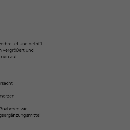
erbreitet und betrifft
h vergrößert und
rmen auf.
rsacht.
hmerzen.
 Maßnahmen wie
ngsergänzungsmittel