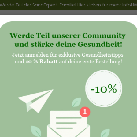
Werde Teil der SanaExpert-Familie! Hier klicken für mehr Info! 
ert Club
+
Produkte
+
Natalis - Mutterschaft
öst du Wassereinlagerungen & Cellulite effekti