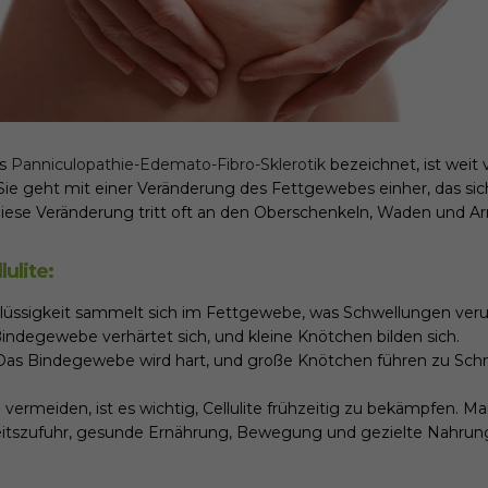
ls
Panniculopathie-Edemato-Fibro-Sklerotik
bezeichnet, ist weit v
Sie geht mit einer Veränderung des Fettgewebes einher, das sic
 Diese Veränderung tritt oft an den Oberschenkeln, Waden und A
ulite:
Flüssigkeit sammelt sich im Fettgewebe, was Schwellungen veru
Bindegewebe verhärtet sich, und kleine Knötchen bilden sich.
 Das Bindegewebe wird hart, und große Knötchen führen zu Sc
 vermeiden, ist es wichtig, Cellulite frühzeitig zu bekämpfen.
eitszufuhr, gesunde Ernährung, Bewegung und gezielte Nahru