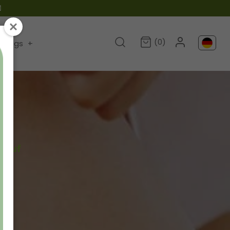

(0)
Blogs
+
v auf