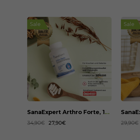
Sale
Sale
SanaExpert Arthro Forte, 120 Kapseln
SanaExpert Omega-3, 120 Weichkapseln
29,90€
21,90€
29,90€