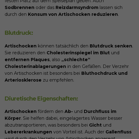
festen Platz auf dem Speiseplan geben. Auch
Sodbrennen
oder das
Reizdarmsyndrom
lassen sich
durch den
Konsum von Artischocken reduzieren
.
Blutdruck:
Artischocken
können tatsächlich den
Blutdruck senken
.
Sie reduzieren den
Cholesterinspiegel im Blut
und
entfernen Plaques
, also
„schlechte“
Cholesterinablagerungen
in den Gefäßen. Der Verzehr
von Artischocken ist besonders bei
Bluthochdruck und
Arteriosklerose
zu empfehlen.
Diuretische Eigenschaften:
Artischocken
fördern den
Ab-
und
Durchfluss im
Körper
. Sie helfen dabei, eingelagertes Wasser besser
abzutransportieren, was besonders bei
Gicht
und
Lebererkrankungen
von Vorteil ist. Auch der
Gallenfluss
wird durch den Verzehr von Artischocken angeregt.