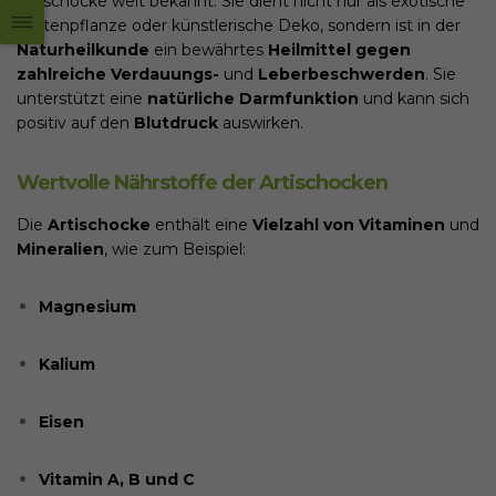
Artischocke weit bekannt. Sie dient nicht nur als exotische
Gartenpflanze oder künstlerische Deko, sondern ist in der
Naturheilkunde
ein bewährtes
Heilmittel gegen
zahlreiche Verdauungs-
und
Leberbeschwerden
. Sie
unterstützt eine
natürliche Darmfunktion
und kann sich
positiv auf den
Blutdruck
auswirken.
Wertvolle Nährstoffe der Artischocken
Die
Artischocke
enthält eine
Vielzahl von Vitaminen
und
Mineralien
, wie zum Beispiel:
Magnesium
Kalium
Eisen
Vitamin A, B und C