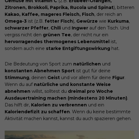
Gemüse mit Vitamin C
(z.B.
Erdbeer-Orangen,
Zitronen, Brokkoli, Paprika, Rucola und Spinat
), bitteren
Kakao, Kaffee, mageres Fleisch, Fisch
, der reich an
Omega-3
ist (z.B.
fetter Fisch
),
Gewürze
wie
Kurkuma
,
schwarzer Pfeffer
,
Chili
und
Ingwer
auf den Tisch. Und
vergiss nicht den
grünen Tee
, der nicht nur ein
hervorragendes thermogenes Lebensmittel
ist,
sondern auch eine
starke Entgiftungswirkung
hat.
Die Bedeutung von Sport zum
natürlichen
und
konstanten Abnehmen Sport
ist gut für deine
Stimmung
, deinen
Geist
und vor allem für deine
Figur
.
Wenn du auf
natürliche und konstante Weise
abnehmen
willst, solltest du
dreimal pro Woche
Ausdauertraining machen (mindestens 20 Minuten)
.
Das hilft dir,
Kalorien zu verbrennen
und ein
Kaloriendefizit zu schaffen
. Wenn du keine bestimmte
Aktivität machen kannst, kannst du auch spazieren gehen.