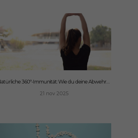
Natürliche 360º-Immunität: Wie du deine Abwehrkräfte von innen stärkst
21 nov 2025