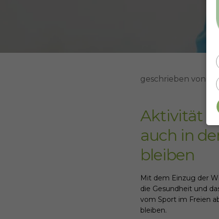
geschrieben von
Sa
Aktivität 
auch in de
bleiben
Mit dem Einzug der Wi
die Gesundheit und da
vom Sport im Freien ab
bleiben.