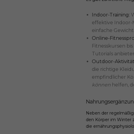
Indoor-Training:
W
effektive Indoor-M
einfache Gewicht
Online-Fitnessp
Fitnesskursen bi
Tutorials anbieten
Outdoor-Aktivität
die richtige Kle
empfindlicher Kö
können
helfen, d
Nahrungsergänzung
Neben der regelmäßige
den Körper im Winter z
die ernährungsphysiol