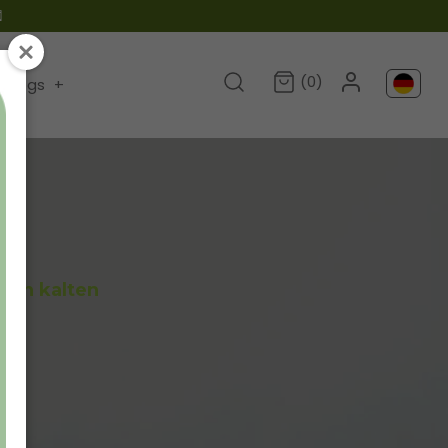

(0)
Blogs
+
den kalten