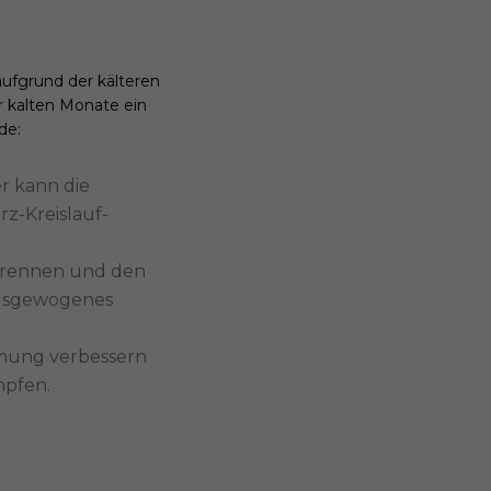
aufgrund der kälteren
r kalten Monate ein
de:
r kann die
z-Kreislauf-
erbrennen und den
 ausgewogenes
mmung verbessern
mpfen.