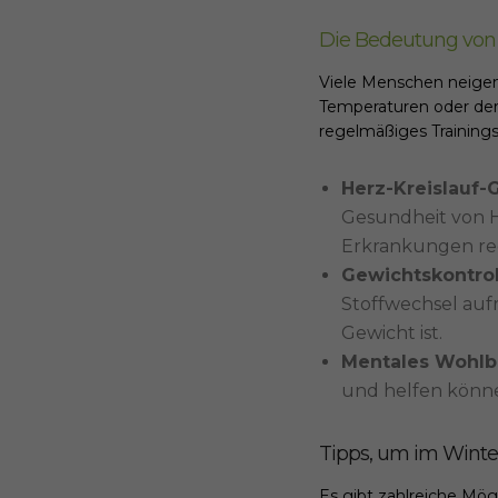
Die Bedeutung von
Viele Menschen neigen d
Temperaturen oder der
regelmäßiges Trainings
Herz-Kreislauf-
Gesundheit von H
Erkrankungen re
Gewichtskontrol
Stoffwechsel auf
Gewicht ist.
Mentales Wohlb
und helfen könne
Tipps, um im Winter
Es gibt zahlreiche Mög