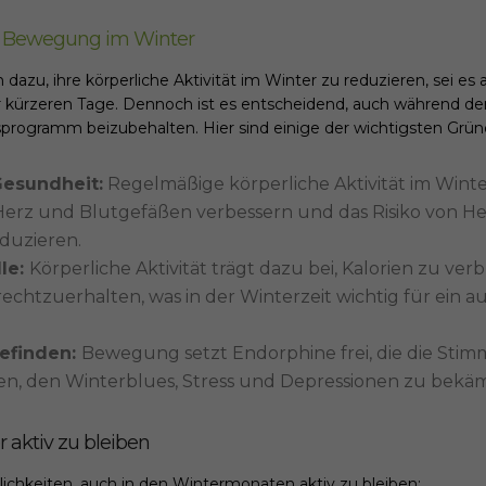
 Bewegung im Winter
azu, ihre körperliche Aktivität im Winter zu reduzieren, sei es 
 kürzeren Tage. Dennoch ist es entscheidend, auch während de
programm beizubehalten. Hier sind einige der wichtigsten Grün
Gesundheit:
Regelmäßige körperliche Aktivität im Winte
erz und Blutgefäßen verbessern und das Risiko von Her
duzieren.
le:
Körperliche Aktivität trägt dazu bei, Kalorien zu v
rechtzuerhalten, was in der Winterzeit wichtig für ein
efinden:
Bewegung setzt Endorphine frei, die die Sti
n, den Winterblues, Stress und Depressionen zu bekä
 aktiv zu bleiben
lichkeiten, auch in den Wintermonaten aktiv zu bleiben: