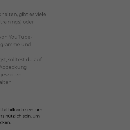
lten, gibt es viele
ltrainings) oder
, von YouTube-
Programme und
, solltest du auf
ie Abdeckung
geszeiten
alten.
l hilfreich sein, um
rs nützlich sein, um
cken.