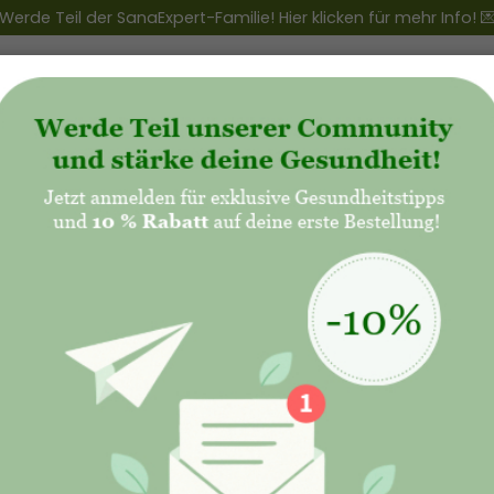
Werde Teil der SanaExpert-Familie! Hier klicken für mehr Info! 
ert Club
+
Produkte
+
Natalis - Mutterschaft
 im Winter: Ergänzungen und Tipps, um auch in 
Monaten aktiv und gesund zu bleiben