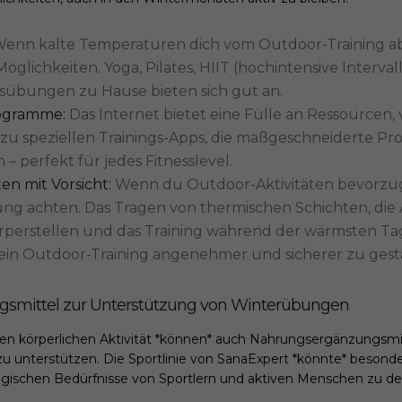
enn kalte Temperaturen dich vom Outdoor-Training abha
öglichkeiten. Yoga, Pilates, HIIT (hochintensive Interval
sübungen zu Hause bieten sich gut an.
rogramme:
Das Internet bietet eine Fülle an Ressourcen
s zu speziellen Trainings-Apps, die maßgeschneiderte 
 – perfekt für jedes Fitnesslevel.
en mit Vorsicht:
Wenn du Outdoor-Aktivitäten bevorzugst
idung achten. Das Tragen von thermischen Schichten, d
rperstellen und das Training während der wärmsten Ta
ein Outdoor-Training angenehmer und sicherer zu gest
smittel zur Unterstützung von Winterübungen
n körperlichen Aktivität *können* auch Nahrungsergänzungsmitte
u unterstützen. Die Sportlinie von SanaExpert *könnte* besonde
ogischen Bedürfnisse von Sportlern und aktiven Menschen zu de