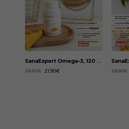
SanaExpert Arthro Forte, 120 Kapseln
SanaExpert Omega-3, 120 Weichkapseln
29,90€
21,90€
29,90€