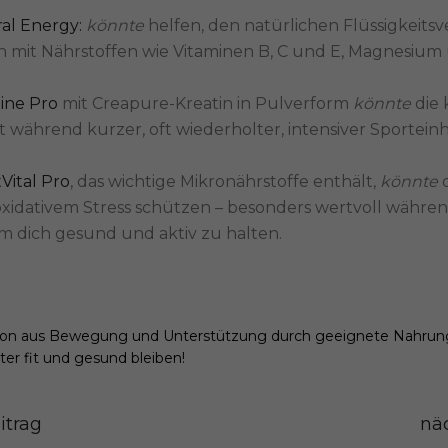
al Energy:
könnte
helfen, den natürlichen Flüssigkeits
en mit Nährstoffen wie Vitaminen B, C und E, Magnesiu
ine Pro
mit Creapure-Kreatin in Pulverform
könnte
die 
t während kurzer, oft wiederholter, intensiver Sporteinh
Vital Pro
, das wichtige Mikronährstoffe enthält,
könnte
oxidativem Stress schützen – besonders wertvoll währe
 dich gesund und aktiv zu halten.
ion aus Bewegung und Unterstützung durch geeignete Nahrun
er fit und gesund bleiben!
itrag
näc