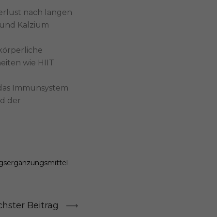
verlust nach langen
m und Kalzium
körperliche
eiten wie HIIT
das Immunsystem
nd der
gsergänzungsmittel
hster Beitrag