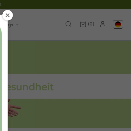

(0)
Blogs
+