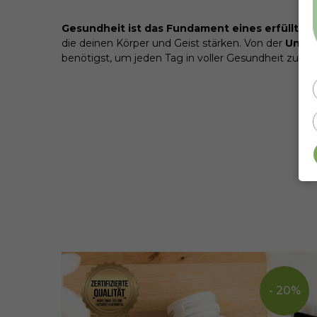
Gesundheit ist das Fundament eines erfüllten
die deinen Körper und Geist stärken. Von der
Unter
benötigst, um jeden Tag in voller Gesundheit zu g
- 20%