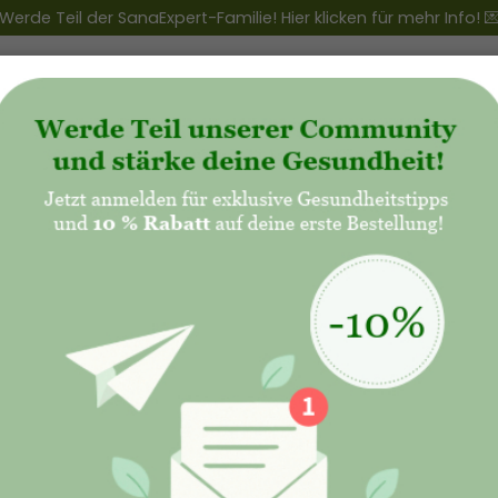
Werde Teil der SanaExpert-Familie! Hier klicken für mehr Info! 
ert Club
+
Produkte
+
Natalis - Mutterschaft