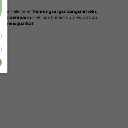
sende Palette an
Nahrungsergänzungsmitteln
,
Wohlbefindens
- bei uns findest du alles, was du
Lebensqualität
.