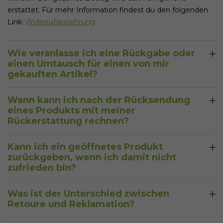
erstattet. Für mehr Information findest du den folgenden
Link:
Widerrufsbelehrung
Wie veranlasse ich eine Rückgabe oder
einen Umtausch für einen von mir
gekauften Artikel?
Du kannst dich jederzeit bei unserem Kundenservice
Wann kann ich nach der Rücksendung
melden. Er unterstützt dich bei dem Rückgabe- oder
eines Produkts mit meiner
Umtausch Prozess. Grundsätzlich ist es so, dass du den
Rückerstattung rechnen?
Betrag erstattet bekommst, sobald die zurückgeschickten
Die Rückerstattung sollte etwa 5-7 Tage, nachdem wir die
Produkte in unserem Lager eintreffen.
Kann ich ein geöffnetes Produkt
Produkte von dir zurückerhalten haben, wieder auf der von
zurückgeben, wenn ich damit nicht
dir genutzten Zahlmethode gutgeschrieben sein.
zufrieden bin?
Geöffnete Produkte sind leider vom Umtausch
Was ist der Unterschied zwischen
ausgeschlossen.
Retoure und Reklamation?
Eine Retoure kannst du jederzeit im Rahmen deines 14-