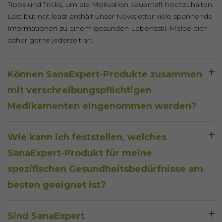
Tipps und Tricks, um die Motivation dauerhaft hochzuhalten.
Last but not least enthält unser Newsletter viele spannende
Informationen zu einem gesunden Lebensstil. Melde dich
daher gerne jederzeit an.
Können SanaExpert-Produkte zusammen
mit verschreibungspflichtigen
Medikamenten eingenommen werden?
Grundsätzlich ist dies möglich. Im Zweifel frage aber immer
Wie kann ich feststellen, welches
den Arzt deines Vertrauens.
SanaExpert-Produkt für meine
spezifischen Gesundheitsbedürfnisse am
besten geeignet ist?
Das geht am besten dadurch, dass du dich detailliert
Sind SanaExpert
informierst. Und zwar einmal über die Produktdetailseite,