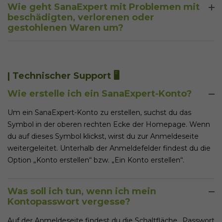
Wie geht SanaExpert mit Problemen mit
tägigen Widerrufsrechts geltend machen. Eine
beschädigten, verlorenen oder
Reklamation kannst du jederzeit vornehmen, da unser Ziel
gestohlenen Waren um?
ist, dass du vollkommen zufrieden mit unserem Produkt
SanaExpert ist darauf bedacht, stets die für dich beste
bist.
Lösung zu finden. Falls ein Produkt beschädigt, verloren
oder gestohlen wurde, schreibe bitte unseren
| Technischer Support 🖥️
Kundenservice an. Wir finden eine Lösung, die dich
Wie erstelle ich ein SanaExpert-Konto?
zufriedenstellt.
Um ein SanaExpert-Konto zu erstellen, suchst du das
Symbol in der oberen rechten Ecke der Homepage. Wenn
du auf dieses Symbol klickst, wirst du zur Anmeldeseite
weitergeleitet. Unterhalb der Anmeldefelder findest du die
Option „Konto erstellen“ bzw. „Ein Konto erstellen“.
Was soll ich tun, wenn ich mein
Kontopasswort vergesse?
Auf der Anmeldeseite findest du die Schaltfläche „Passwort