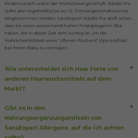
Kinderwunsch und in der Frühschwangerschaft. Natalis Pre
sollte also regelmäßig bis zur 12. Schwangerschaftswoche
eingenommen werden. SanaExpert Natalis Pre stellt sicher,
dass Sie einen ausreichend hohen Folatspiegel im Blut
haben, der in dieser Zeit sehr wichtig ist, um die
Wahrscheinlichkeit eines “offenen Rückens” (Spina bifida)
bei Ihrem Baby zu verringern.
Wie unterscheidet sich Haar Forte von
anderen Haarwuchsmitteln auf dem
Markt?
SanaExpert Haar Forte unterscheidet sich von einer Vielzahl
Gibt es in den
von anderen Präparaten, da es eine genau auf die
Bedürfnisse der Haarwurzel und des Haares abgestimmte
Nahrungsergänzungsmitteln von
Kombination aus hochwertigen Mikronährstoffen hat, die
SanaExpert Allergene, auf die ich achten
zum täglichen Verzehr geeignet sind.
sollte?