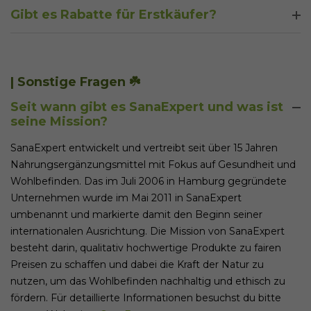
Ja, wir haben ein Treueprogramm, mit dem unsere Kunden,
Gibt es Rabatte für Erstkäufer?
die uns die Treue halten, mit außergewöhnlichen Prämien
belohnt werden.
Bei deiner Anmeldung zum Newsletter erhältst du einen
Code, mit dem du ab deiner ersten Bestellung sparst.
| Sonstige Fragen ☘️
Seit wann gibt es SanaExpert und was ist
seine Mission?
SanaExpert entwickelt und vertreibt seit über 15 Jahren
Nahrungsergänzungsmittel mit Fokus auf Gesundheit und
Wohlbefinden. Das im Juli 2006 in Hamburg gegründete
Unternehmen wurde im Mai 2011 in SanaExpert
umbenannt und markierte damit den Beginn seiner
internationalen Ausrichtung. Die Mission von SanaExpert
besteht darin, qualitativ hochwertige Produkte zu fairen
Preisen zu schaffen und dabei die Kraft der Natur zu
nutzen, um das Wohlbefinden nachhaltig und ethisch zu
fördern. Für detaillierte Informationen besuchst du bitte