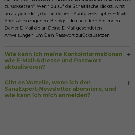
zurücksetzen“. Wenn du auf die Schaltfläche klickst, wirst
du aufgefordert, die mit deinem Konto verknüpfte E-Mail-
Adresse einzugeben. Befolgst du nach dem Absenden
Deiner E-Mail die an Deine E-Mail gesendeten
Anweisungen, um Dein Passwort zurückzusetzen.
Wie kann ich meine Kontoinformationen
wie E-Mail-Adresse und Passwort
aktualisieren?
Um Deine Kontoinformationen, einschließlich E-Mail-
Gibt es Vorteile, wenn ich den
Adresse und Passwort, zu aktualisieren, befolgst du diese
SanaExpert-Newsletter abonniere, und
Schritte: Klicke auf das Symbol in der oberen rechten Ecke
wie kann ich mich anmelden?
der Seite und wählst dann „Adressanzeige“ aus dem Menü.
Wenn du den SanaExpert-Newsletter abonnierst, erhältst
Hier hast du die Möglichkeit, entweder eine neue Adresse
du direkt Updates, Aktionen und Gesundheitstipps. Nach
hinzuzufügen oder eine bestehende zu bearbeiten. Um
der Registrierung eines Kontos erhältst du eine E-Mail zum
Deine aktuelle Adresse zu bearbeiten, klicke einfach auf die
Abonnieren. Folgst du uns außerdem auf Social-Media-
Schaltfläche „Bearbeiten“ unter Deinem Benutzernamen.