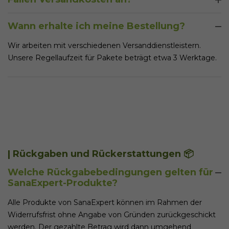
kannst du unseren Kundenservice rund um die Uhr
kontaktieren. Wir finden gemeinsam mit dir eine Lösung,
Ja, es fallen Versandkosten an. Die Versandkosten
Wann erhalte ich meine Bestellung?
die dich glücklich macht.
unterscheiden sich pro Land und sind üblicher Weis EUR
3,99 bei Bestellungen unter EUR 40,- Warenkorbwert. Bei
Wir arbeiten mit verschiedenen Versanddienstleistern.
Bestellungen ab EUR 40,- Warenkorbwert übernimmt
Unsere Regellaufzeit für Pakete beträgt etwa 3 Werktage.
SanaExpert die Versandkosten für dich.
| Rückgaben und Rückerstattungen 📦
Welche Rückgabebedingungen gelten für
SanaExpert-Produkte?
Alle Produkte von SanaExpert können im Rahmen der
Widerrufsfrist ohne Angabe von Gründen zurückgeschickt
werden. Der gezahlte Betrag wird dann umgehend